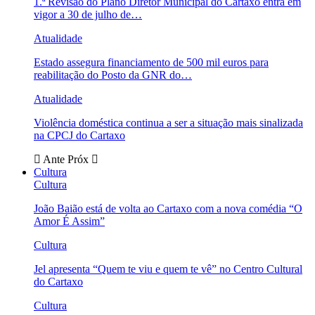
1.ª Revisão do Plano Diretor Municipal do Cartaxo entra em
vigor a 30 de julho de…
Atualidade
Estado assegura financiamento de 500 mil euros para
reabilitação do Posto da GNR do…
Atualidade
Violência doméstica continua a ser a situação mais sinalizada
na CPCJ do Cartaxo
Ante
Próx
Cultura
Cultura
João Baião está de volta ao Cartaxo com a nova comédia “O
Amor É Assim”
Cultura
Jel apresenta “Quem te viu e quem te vê” no Centro Cultural
do Cartaxo
Cultura