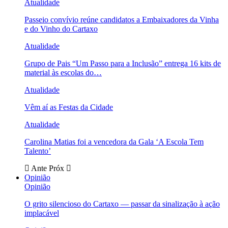
Atualidade
Passeio convívio reúne candidatos a Embaixadores da Vinha
e do Vinho do Cartaxo
Atualidade
Grupo de Pais “Um Passo para a Inclusão” entrega 16 kits de
material às escolas do…
Atualidade
Vêm aí as Festas da Cidade
Atualidade
Carolina Matias foi a vencedora da Gala ‘A Escola Tem
Talento’
Ante
Próx
Opinião
Opinião
O grito silencioso do Cartaxo — passar da sinalização à ação
implacável