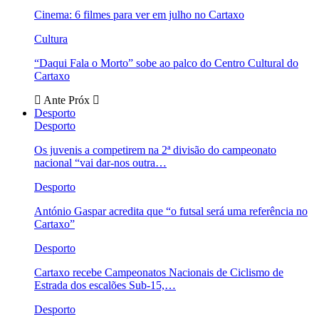
Cinema: 6 filmes para ver em julho no Cartaxo
Cultura
“Daqui Fala o Morto” sobe ao palco do Centro Cultural do
Cartaxo
Ante
Próx
Desporto
Desporto
Os juvenis a competirem na 2ª divisão do campeonato
nacional “vai dar-nos outra…
Desporto
António Gaspar acredita que “o futsal será uma referência no
Cartaxo”
Desporto
Cartaxo recebe Campeonatos Nacionais de Ciclismo de
Estrada dos escalões Sub-15,…
Desporto