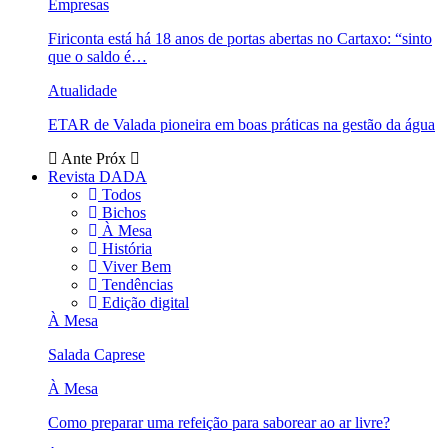
Empresas
Firiconta está há 18 anos de portas abertas no Cartaxo: “sinto
que o saldo é…
Atualidade
ETAR de Valada pioneira em boas práticas na gestão da água
Ante
Próx
Revista DADA
Todos
Bichos
À Mesa
História
Viver Bem
Tendências
Edição digital
À Mesa
Salada Caprese
À Mesa
Como preparar uma refeição para saborear ao ar livre?