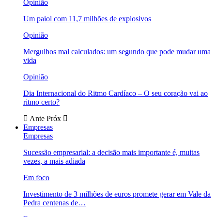
Opinião
Um paiol com 11,7 milhões de explosivos
Opinião
Mergulhos mal calculados: um segundo que pode mudar uma
vida
Opinião
Dia Internacional do Ritmo Cardíaco – O seu coração vai ao
ritmo certo?
Ante
Próx
Empresas
Empresas
Sucessão empresarial: a decisão mais importante é, muitas
vezes, a mais adiada
Em foco
Investimento de 3 milhões de euros promete gerar em Vale da
Pedra centenas de…