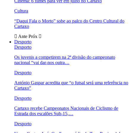
Cinema: 6 filmes para ver em julho no Cartaxo
Cultura
“Daqui Fala o Morto” sobe ao palco do Centro Cultural do
Cartaxo
Ante
Próx
Desporto
Desporto
Os juvenis a competirem na 2ª divisão do campeonato
nacional “vai dar-nos outra…
Desporto
António Gaspar acredita que “o futsal será uma referência no
Cartaxo”
Desporto
Cartaxo recebe Campeonatos Nacionais de Ciclismo de
Estrada dos escalões Sub-15,…
Desporto