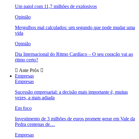
Um paiol com 11,7 milhões de explosivos
Opinião
Mergulhos mal calculados: um segundo que pode mudar uma
vida
Opinião
Dia Internacional do Ritmo Cardíaco – O seu coração vai ao
ritmo certo?
Ante
Próx
Empresas
Empresas
Sucessão empresarial: a decisão mais importante é, muitas
vezes, a mais adiada
Em foco
Investimento de 3 milhões de euros promete gerar em Vale da
Pedra centenas de…
Empresas