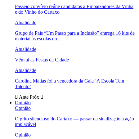
Passeio convívio reúne candidatos a Embaixadores da Vinha
e do Vinho do Cartaxo
Atualidade
Grupo de Pais “Um Passo para a Inclusão” entrega 16 kits de
material às escolas do…
Atualidade
Vêm aí as Festas da Cidade
Atualidade
Carolina Matias foi a vencedora da Gala ‘A Escola Tem
Talento’
Ante
Próx
Opinião
Opinião
O grito silencioso do Cartaxo — passar da sinalização à ação
implacável
Opinião