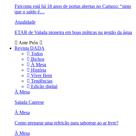
Firiconta está há 18 anos de portas abertas no Cartaxo: “sinto
que o saldo é…
Atualidade
ETAR de Valada pioneira em boas práticas na gestão da água
Ante
Próx
Revista DADA
Todos
Bichos
À Mesa
História
Viver Bem
Tendências
Edição digital
À Mesa
Salada Caprese
À Mesa
Como preparar uma refeição para saborear ao ar livre?
À Mesa