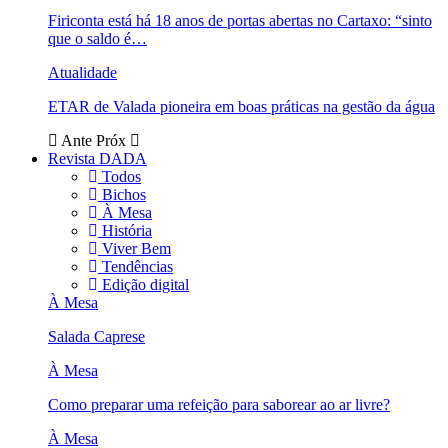
Firiconta está há 18 anos de portas abertas no Cartaxo: “sinto
que o saldo é…
Atualidade
ETAR de Valada pioneira em boas práticas na gestão da água
Ante
Próx
Revista DADA
Todos
Bichos
À Mesa
História
Viver Bem
Tendências
Edição digital
À Mesa
Salada Caprese
À Mesa
Como preparar uma refeição para saborear ao ar livre?
À Mesa