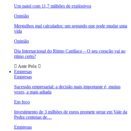
Um paiol com 11,7 milhões de explosivos
Opinião
Mergulhos mal calculados: um segundo que pode mudar uma
vida
Opinião
Dia Internacional do Ritmo Cardíaco – O seu coração vai ao
ritmo certo?
Ante
Próx
Empresas
Empresas
Sucessão empresarial: a decisão mais importante é, muitas
vezes, a mais adiada
Em foco
Investimento de 3 milhões de euros promete gerar em Vale da
Pedra centenas de…
Empresas