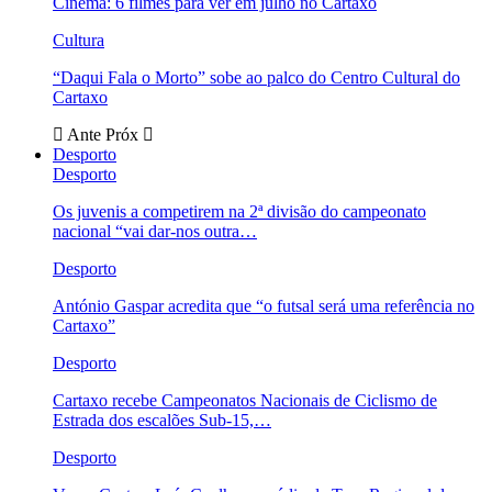
Cinema: 6 filmes para ver em julho no Cartaxo
Cultura
“Daqui Fala o Morto” sobe ao palco do Centro Cultural do
Cartaxo
Ante
Próx
Desporto
Desporto
Os juvenis a competirem na 2ª divisão do campeonato
nacional “vai dar-nos outra…
Desporto
António Gaspar acredita que “o futsal será uma referência no
Cartaxo”
Desporto
Cartaxo recebe Campeonatos Nacionais de Ciclismo de
Estrada dos escalões Sub-15,…
Desporto