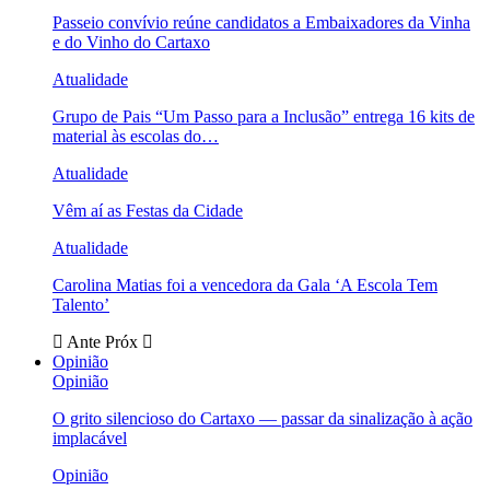
Passeio convívio reúne candidatos a Embaixadores da Vinha
e do Vinho do Cartaxo
Atualidade
Grupo de Pais “Um Passo para a Inclusão” entrega 16 kits de
material às escolas do…
Atualidade
Vêm aí as Festas da Cidade
Atualidade
Carolina Matias foi a vencedora da Gala ‘A Escola Tem
Talento’
Ante
Próx
Opinião
Opinião
O grito silencioso do Cartaxo — passar da sinalização à ação
implacável
Opinião