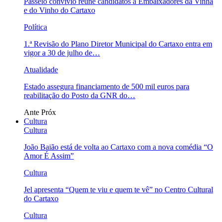
Passeio convívio reúne candidatos a Embaixadores da Vinha
e do Vinho do Cartaxo
Política
1.ª Revisão do Plano Diretor Municipal do Cartaxo entra em
vigor a 30 de julho de…
Atualidade
Estado assegura financiamento de 500 mil euros para
reabilitação do Posto da GNR do…
Ante
Próx
Cultura
Cultura
João Baião está de volta ao Cartaxo com a nova comédia “O
Amor É Assim”
Cultura
Jel apresenta “Quem te viu e quem te vê” no Centro Cultural
do Cartaxo
Cultura