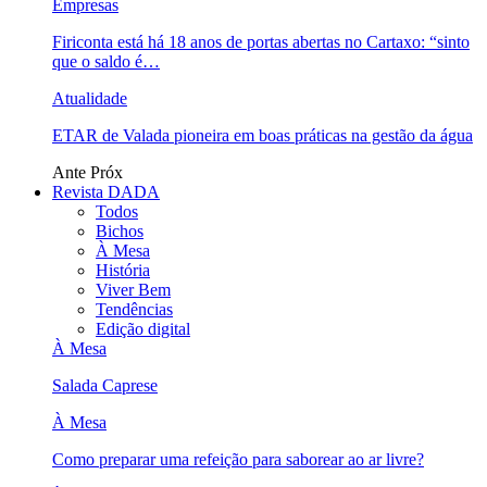
Empresas
Firiconta está há 18 anos de portas abertas no Cartaxo: “sinto
que o saldo é…
Atualidade
ETAR de Valada pioneira em boas práticas na gestão da água
Ante
Próx
Revista DADA
Todos
Bichos
À Mesa
História
Viver Bem
Tendências
Edição digital
À Mesa
Salada Caprese
À Mesa
Como preparar uma refeição para saborear ao ar livre?