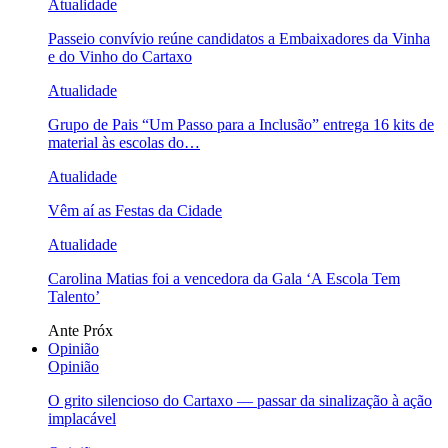
Atualidade
Passeio convívio reúne candidatos a Embaixadores da Vinha
e do Vinho do Cartaxo
Atualidade
Grupo de Pais “Um Passo para a Inclusão” entrega 16 kits de
material às escolas do…
Atualidade
Vêm aí as Festas da Cidade
Atualidade
Carolina Matias foi a vencedora da Gala ‘A Escola Tem
Talento’
Ante
Próx
Opinião
Opinião
O grito silencioso do Cartaxo — passar da sinalização à ação
implacável