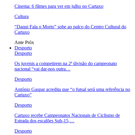
Cinema: 6 filmes para ver em julho no Cartaxo
Cultura
“Daqui Fala o Morto” sobe ao palco do Centro Cultural do
Cartaxo
Ante
Próx
Desporto
Desporto
Os juvenis a competirem na 2ª divisão do campeonato
nacional “vai dar-nos outra…
Desporto
António Gaspar acredita que “o futsal será uma referência no
Cartaxo”
Desporto
Cartaxo recebe Campeonatos Nacionais de Ciclismo de
Estrada dos escalões Sub-15,…
Desporto