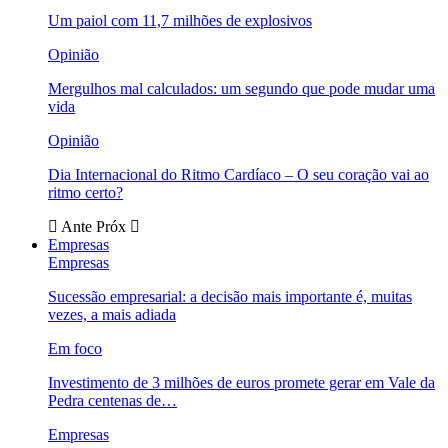
Um paiol com 11,7 milhões de explosivos
Opinião
Mergulhos mal calculados: um segundo que pode mudar uma
vida
Opinião
Dia Internacional do Ritmo Cardíaco – O seu coração vai ao
ritmo certo?
Ante
Próx
Empresas
Empresas
Sucessão empresarial: a decisão mais importante é, muitas
vezes, a mais adiada
Em foco
Investimento de 3 milhões de euros promete gerar em Vale da
Pedra centenas de…
Empresas