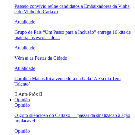
Passeio convívio reúne candidatos a Embaixadores da Vinha
e do Vinho do Cartaxo
Atualidade
Grupo de Pais “Um Passo para a Inclusão” entrega 16 kits de
material às escolas do…
Atualidade
Vêm aí as Festas da Cidade
Atualidade
Carolina Matias foi a vencedora da Gala ‘A Escola Tem
Talento’
Ante
Próx
Opinião
Opinião
O grito silencioso do Cartaxo — passar da sinalização à ação
implacável
Opinião