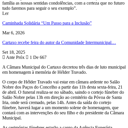
família as nossas sentidas condolências, com a certeza que no futuro
tudo faremos para seguir o seu exemplo”.
Ler
Caminhada Solidária “Um Passo para a Inclusão”
Mar 6, 2026
Cartaxo recebe feira do autor da Comunidade Intermunicipal…
Set 18, 2025
Ante
Próx
1 De 667
A Câmara Municipal do Cartaxo decretou três dias de luto municipal
em homenagem à memória de Hélder Travado.
O corpo de Hélder Travado vai estar em câmara ardente no Salão
Nobre dos Paços do Concelho a partir das 11h desta sexta-feira, 21
de abril. O funeral realiza-se no sábado, saindo o cortejo fúnebre do
Salão Nobre pelas 13h em direção ao cemitério da Póvoa de Santa
Iria, onde será cremado, pelas 14h. Antes da saída do cortejo
fúnebre, haverá lugar a um momento solene de homenagem, que
contará com as intervenções do seu filho e do presidente da Câmara
Municipal.
As cerimónias fúnebres estarão a cargo da Agência Funerária