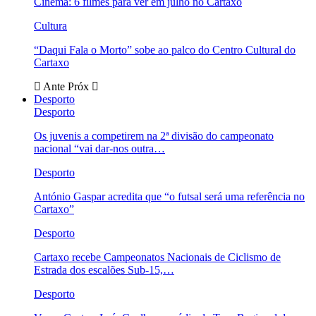
Cinema: 6 filmes para ver em julho no Cartaxo
Cultura
“Daqui Fala o Morto” sobe ao palco do Centro Cultural do
Cartaxo
Ante
Próx
Desporto
Desporto
Os juvenis a competirem na 2ª divisão do campeonato
nacional “vai dar-nos outra…
Desporto
António Gaspar acredita que “o futsal será uma referência no
Cartaxo”
Desporto
Cartaxo recebe Campeonatos Nacionais de Ciclismo de
Estrada dos escalões Sub-15,…
Desporto