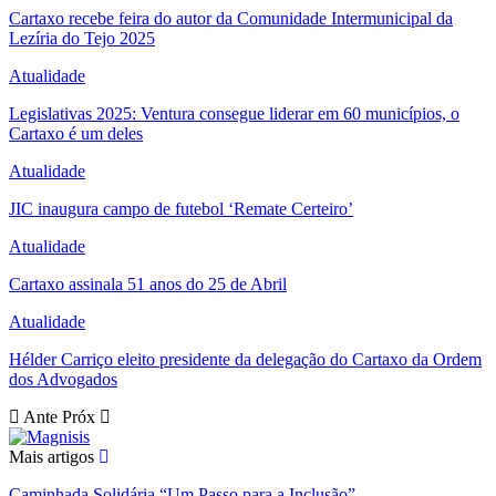
Cartaxo recebe feira do autor da Comunidade Intermunicipal da
Lezíria do Tejo 2025
Atualidade
Legislativas 2025: Ventura consegue liderar em 60 municípios, o
Cartaxo é um deles
Atualidade
JIC inaugura campo de futebol ‘Remate Certeiro’
Atualidade
Cartaxo assinala 51 anos do 25 de Abril
Atualidade
Hélder Carriço eleito presidente da delegação do Cartaxo da Ordem
dos Advogados
Ante
Próx
Mais artigos
Caminhada Solidária “Um Passo para a Inclusão”