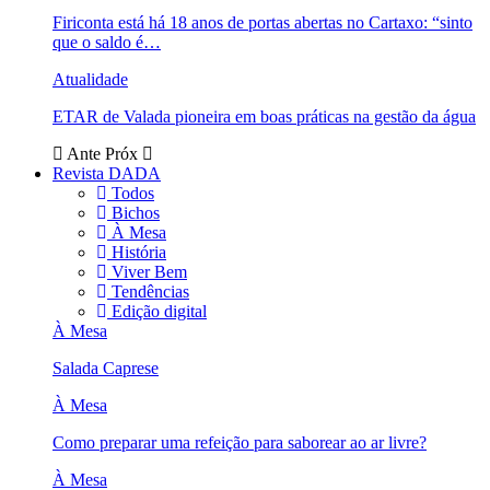
Firiconta está há 18 anos de portas abertas no Cartaxo: “sinto
que o saldo é…
Atualidade
ETAR de Valada pioneira em boas práticas na gestão da água
Ante
Próx
Revista DADA
Todos
Bichos
À Mesa
História
Viver Bem
Tendências
Edição digital
À Mesa
Salada Caprese
À Mesa
Como preparar uma refeição para saborear ao ar livre?
À Mesa