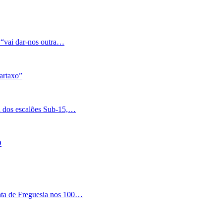
 “vai dar-nos outra…
artaxo”
a dos escalões Sub-15,…
O
nta de Freguesia nos 100…