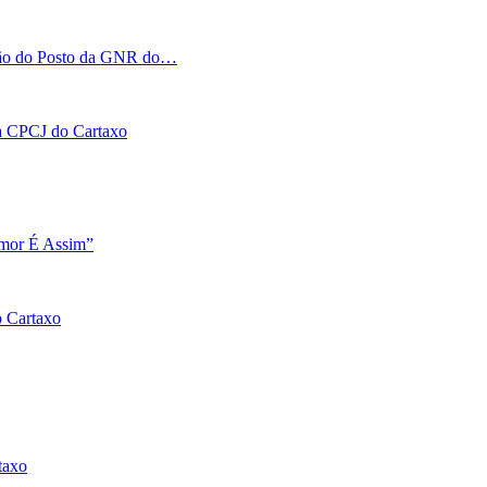
tação do Posto da GNR do…
 na CPCJ do Cartaxo
Amor É Assim”
o Cartaxo
taxo