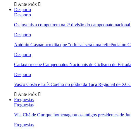
Ante
Próx
Desporto
Desporto
Os juvenis a competirem na 2ª divisão do campeonato nacional
Desporto
António Gaspar acredita que “o futsal será uma referência no C
Desporto
Cartaxo recebe Campeonatos Nacionais de Ciclismo de Estrad
Desporto
Vasco Costa e Luís Coelho no pódio da Taça Regional de XC
Ante
Próx
Freguesias
Freguesias
Vila Chã de Ourique homenageou os antigos presidentes de Ju
Freguesias