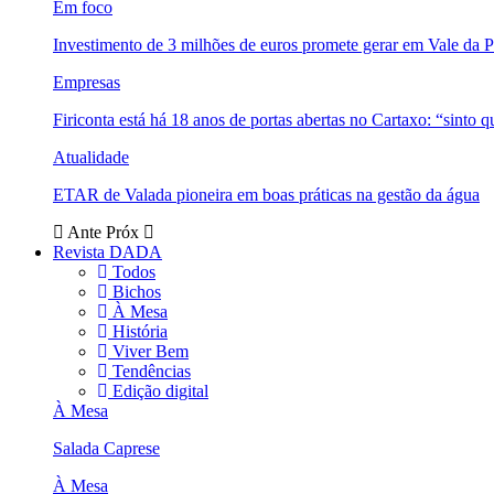
Em foco
Investimento de 3 milhões de euros promete gerar em Vale da 
Empresas
Firiconta está há 18 anos de portas abertas no Cartaxo: “sinto 
Atualidade
ETAR de Valada pioneira em boas práticas na gestão da água
Ante
Próx
Revista DADA
Todos
Bichos
À Mesa
História
Viver Bem
Tendências
Edição digital
À Mesa
Salada Caprese
À Mesa