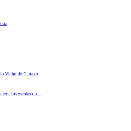
esta
 do Vinho do Cartaxo
aterial às escolas do…