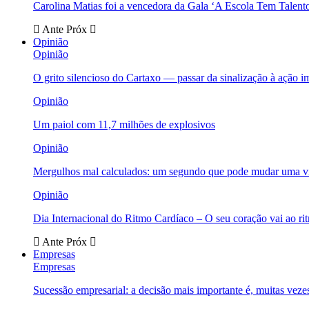
Carolina Matias foi a vencedora da Gala ‘A Escola Tem Talent
Ante
Próx
Opinião
Opinião
O grito silencioso do Cartaxo — passar da sinalização à ação i
Opinião
Um paiol com 11,7 milhões de explosivos
Opinião
Mergulhos mal calculados: um segundo que pode mudar uma v
Opinião
Dia Internacional do Ritmo Cardíaco – O seu coração vai ao ri
Ante
Próx
Empresas
Empresas
Sucessão empresarial: a decisão mais importante é, muitas veze