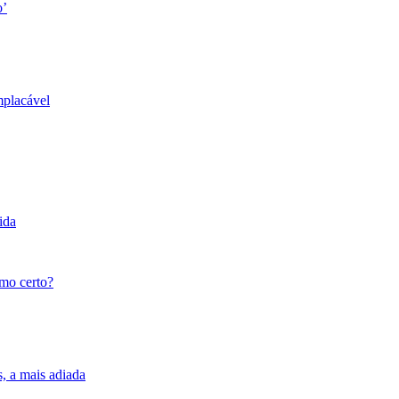
o’
mplacável
ida
tmo certo?
s, a mais adiada