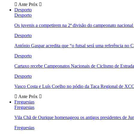
Ante
Próx
Desporto
Desporto
Os juvenis a competirem na 2ª divisão do campeonato nacional
Desporto
António Gaspar acredita que “o futsal será uma referência no C
Desporto
Cartaxo recebe Campeonatos Nacionais de Ciclismo de Estrad
Desporto
Vasco Costa e Luís Coelho no pódio da Taça Regional de XC
Ante
Próx
Freguesias
Freguesias
Vila Chã de Ourique homenageou os antigos presidentes de Ju
Freguesias