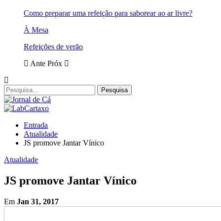
Como preparar uma refeição para saborear ao ar livre?
À Mesa
Refeições de verão
Ante
Próx
Entrada
Atualidade
JS promove Jantar Vínico
Atualidade
JS promove Jantar Vínico
Em
Jan 31, 2017