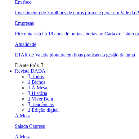
Em foco
Investimento de 3 milhões de euros promete gerar em Vale da 
Empresas
Firiconta está há 18 anos de portas abertas no Cartaxo: “sinto 
Atualidade
ETAR de Valada pioneira em boas práticas na gestão da água
Ante
Próx
Revista DADA
Todos
Bichos
À Mesa
História
Viver Bem
Tendências
Edição digital
À Mesa
Salada Caprese
À Mesa