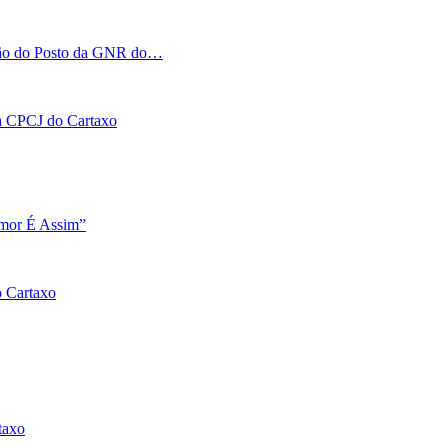
tação do Posto da GNR do…
 na CPCJ do Cartaxo
Amor É Assim”
o Cartaxo
taxo