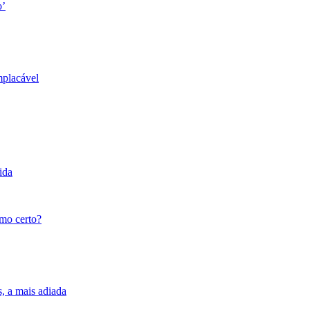
o’
mplacável
ida
tmo certo?
s, a mais adiada