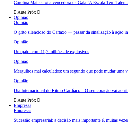
Carolina Matias foi a vencedora da Gala ‘A Escola Tem Talent
Ante
Próx
Opinião
Opinião
O grito silencioso do Cartaxo — passar da sinalização à ação i
Opinião
Um paiol com 11,7 milhões de explosivos
Opinião
Mergulhos mal calculados: um segundo que pode mudar uma v
Opinião
Dia Internacional do Ritmo Cardíaco – O seu coração vai ao ri
Ante
Próx
Empresas
Empresas
Sucessão empresarial: a decisão mais importante é, muitas veze