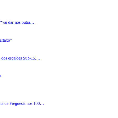
 “vai dar-nos outra…
artaxo”
a dos escalões Sub-15,…
O
nta de Freguesia nos 100…