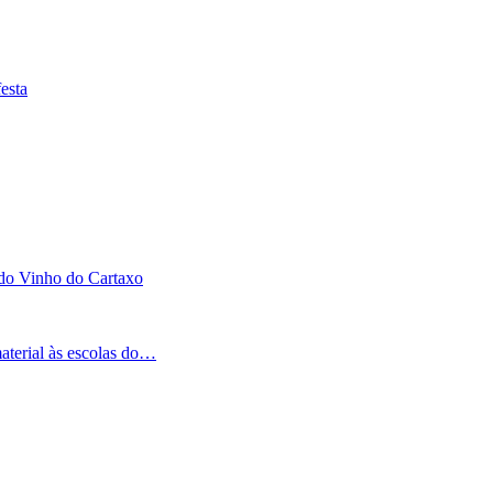
esta
 do Vinho do Cartaxo
aterial às escolas do…