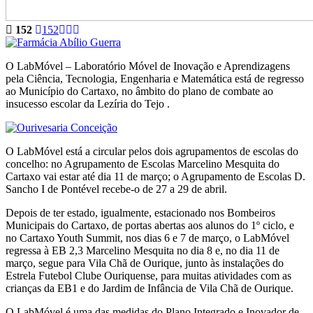
152
152
O LabMóvel – Laboratório Móvel de Inovação e Aprendizagens
pela Ciência, Tecnologia, Engenharia e Matemática está de regresso
ao Município do Cartaxo, no âmbito do plano de combate ao
insucesso escolar da Lezíria do Tejo .
O LabMóvel está a circular pelos dois agrupamentos de escolas do
concelho: no Agrupamento de Escolas Marcelino Mesquita do
Cartaxo vai estar até dia 11 de março; o Agrupamento de Escolas D.
Sancho I de Pontével recebe-o de 27 a 29 de abril.
Depois de ter estado, igualmente, estacionado nos Bombeiros
Municipais do Cartaxo, de portas abertas aos alunos do 1º ciclo, e
no Cartaxo Youth Summit, nos dias 6 e 7 de março, o LabMóvel
regressa à EB 2,3 Marcelino Mesquita no dia 8 e, no dia 11 de
março, segue para Vila Chã de Ourique, junto às instalações do
Estrela Futebol Clube Ouriquense, para muitas atividades com as
crianças da EB1 e do Jardim de Infância de Vila Chã de Ourique.
O LabMóvel é uma das medidas do Plano Integrado e Inovador de