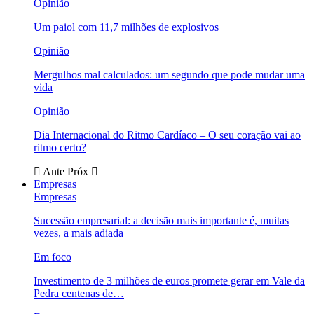
Opinião
Um paiol com 11,7 milhões de explosivos
Opinião
Mergulhos mal calculados: um segundo que pode mudar uma
vida
Opinião
Dia Internacional do Ritmo Cardíaco – O seu coração vai ao
ritmo certo?
Ante
Próx
Empresas
Empresas
Sucessão empresarial: a decisão mais importante é, muitas
vezes, a mais adiada
Em foco
Investimento de 3 milhões de euros promete gerar em Vale da
Pedra centenas de…