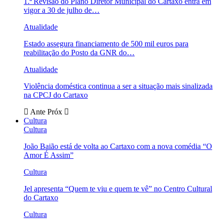
1.ª Revisão do Plano Diretor Municipal do Cartaxo entra em
vigor a 30 de julho de…
Atualidade
Estado assegura financiamento de 500 mil euros para
reabilitação do Posto da GNR do…
Atualidade
Violência doméstica continua a ser a situação mais sinalizada
na CPCJ do Cartaxo
Ante
Próx
Cultura
Cultura
João Baião está de volta ao Cartaxo com a nova comédia “O
Amor É Assim”
Cultura
Jel apresenta “Quem te viu e quem te vê” no Centro Cultural
do Cartaxo
Cultura