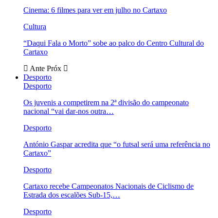
Cinema: 6 filmes para ver em julho no Cartaxo
Cultura
“Daqui Fala o Morto” sobe ao palco do Centro Cultural do
Cartaxo
Ante
Próx
Desporto
Desporto
Os juvenis a competirem na 2ª divisão do campeonato
nacional “vai dar-nos outra…
Desporto
António Gaspar acredita que “o futsal será uma referência no
Cartaxo”
Desporto
Cartaxo recebe Campeonatos Nacionais de Ciclismo de
Estrada dos escalões Sub-15,…
Desporto