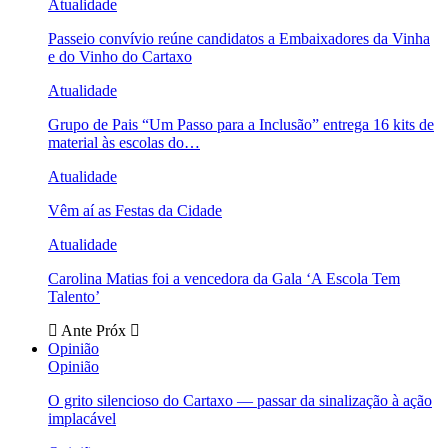
Atualidade
Passeio convívio reúne candidatos a Embaixadores da Vinha
e do Vinho do Cartaxo
Atualidade
Grupo de Pais “Um Passo para a Inclusão” entrega 16 kits de
material às escolas do…
Atualidade
Vêm aí as Festas da Cidade
Atualidade
Carolina Matias foi a vencedora da Gala ‘A Escola Tem
Talento’
Ante
Próx
Opinião
Opinião
O grito silencioso do Cartaxo — passar da sinalização à ação
implacável