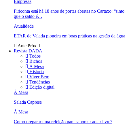
Empresas
Firiconta está há 18 anos de portas abertas no Cartaxo: “sinto
que o saldo é…
Atualidade
ETAR de Valada pioneira em boas práticas na gestão da água
Ante
Próx
Revista DADA
Todos
Bichos
À Mesa
História
Viver Bem
Tendências
Edição digital
À Mesa
Salada Caprese
À Mesa
Como preparar uma refeição para saborear ao ar livre?