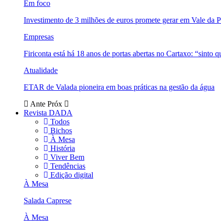
Em foco
Investimento de 3 milhões de euros promete gerar em Vale da 
Empresas
Firiconta está há 18 anos de portas abertas no Cartaxo: “sinto 
Atualidade
ETAR de Valada pioneira em boas práticas na gestão da água
Ante
Próx
Revista DADA
Todos
Bichos
À Mesa
História
Viver Bem
Tendências
Edição digital
À Mesa
Salada Caprese
À Mesa