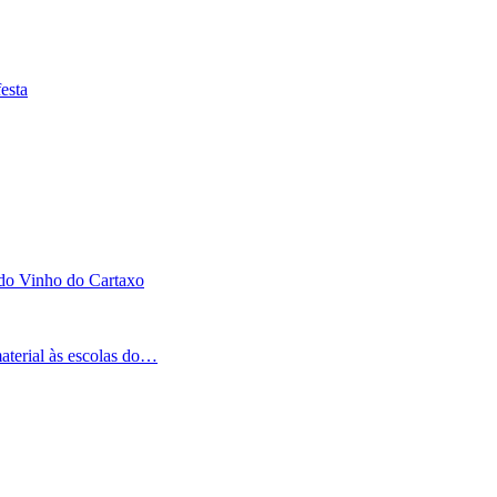
esta
 do Vinho do Cartaxo
aterial às escolas do…