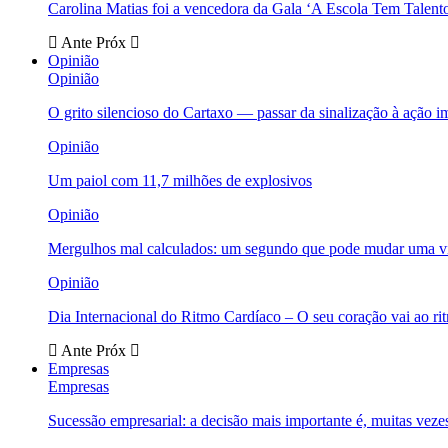
Carolina Matias foi a vencedora da Gala ‘A Escola Tem Talent
Ante
Próx
Opinião
Opinião
O grito silencioso do Cartaxo — passar da sinalização à ação i
Opinião
Um paiol com 11,7 milhões de explosivos
Opinião
Mergulhos mal calculados: um segundo que pode mudar uma v
Opinião
Dia Internacional do Ritmo Cardíaco – O seu coração vai ao ri
Ante
Próx
Empresas
Empresas
Sucessão empresarial: a decisão mais importante é, muitas veze