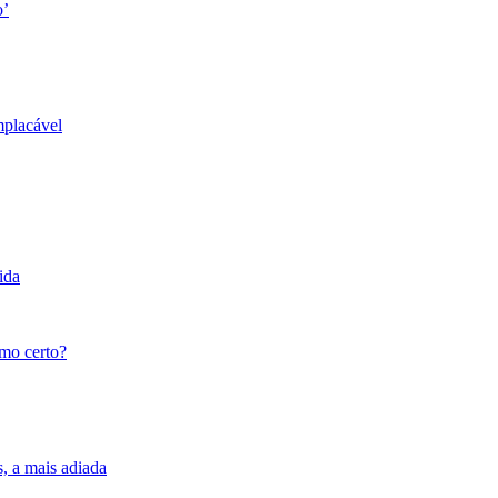
o’
mplacável
ida
tmo certo?
s, a mais adiada