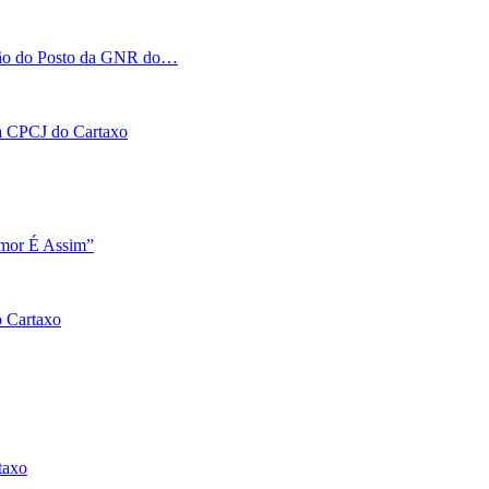
tação do Posto da GNR do…
 na CPCJ do Cartaxo
Amor É Assim”
o Cartaxo
taxo