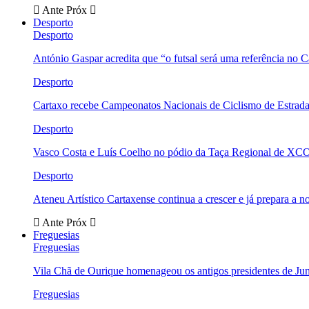
Ante
Próx
Desporto
Desporto
António Gaspar acredita que “o futsal será uma referência no C
Desporto
Cartaxo recebe Campeonatos Nacionais de Ciclismo de Estrad
Desporto
Vasco Costa e Luís Coelho no pódio da Taça Regional de XC
Desporto
Ateneu Artístico Cartaxense continua a crescer e já prepara a 
Ante
Próx
Freguesias
Freguesias
Vila Chã de Ourique homenageou os antigos presidentes de Ju
Freguesias