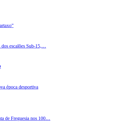
artaxo”
a dos escalões Sub-15,…
O
nova época desportiva
nta de Freguesia nos 100…