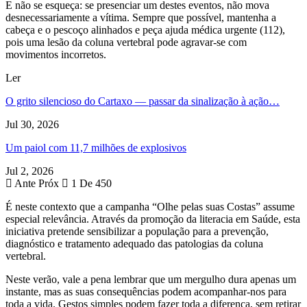
E não se esqueça: se presenciar um destes eventos, não mova
desnecessariamente a vítima. Sempre que possível, mantenha a
cabeça e o pescoço alinhados e peça ajuda médica urgente (112),
pois uma lesão da coluna vertebral pode agravar-se com
movimentos incorretos.
Ler
O grito silencioso do Cartaxo — passar da sinalização à ação…
Jul 30, 2026
Um paiol com 11,7 milhões de explosivos
Jul 2, 2026
Ante
Próx
1 De 450
É neste contexto que a campanha “Olhe pelas suas Costas” assume
especial relevância. Através da promoção da literacia em Saúde, esta
iniciativa pretende sensibilizar a população para a prevenção,
diagnóstico e tratamento adequado das patologias da coluna
vertebral.
Neste verão, vale a pena lembrar que um mergulho dura apenas um
instante, mas as suas consequências podem acompanhar-nos para
toda a vida. Gestos simples podem fazer toda a diferença, sem retirar