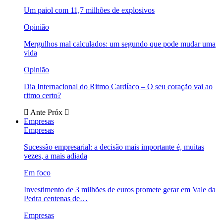
Um paiol com 11,7 milhões de explosivos
Opinião
Mergulhos mal calculados: um segundo que pode mudar uma
vida
Opinião
Dia Internacional do Ritmo Cardíaco – O seu coração vai ao
ritmo certo?
Ante
Próx
Empresas
Empresas
Sucessão empresarial: a decisão mais importante é, muitas
vezes, a mais adiada
Em foco
Investimento de 3 milhões de euros promete gerar em Vale da
Pedra centenas de…
Empresas