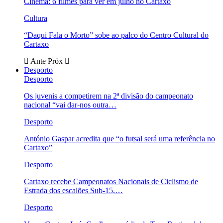
Cinema: 6 filmes para ver em julho no Cartaxo
Cultura
“Daqui Fala o Morto” sobe ao palco do Centro Cultural do
Cartaxo
Ante
Próx
Desporto
Desporto
Os juvenis a competirem na 2ª divisão do campeonato
nacional “vai dar-nos outra…
Desporto
António Gaspar acredita que “o futsal será uma referência no
Cartaxo”
Desporto
Cartaxo recebe Campeonatos Nacionais de Ciclismo de
Estrada dos escalões Sub-15,…
Desporto