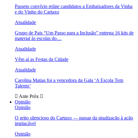
Passeio convívio reúne candidatos a Embaixadores da Vinha
e do Vinho do Cartaxo
Atualidade
Grupo de Pais “Um Passo para a Inclusão” entrega 16 kits de
material às escolas do…
Atualidade
Vêm aí as Festas da Cidade
Atualidade
Carolina Matias foi a vencedora da Gala ‘A Escola Tem
Talento’
Ante
Próx
Opinião
Opinião
O grito silencioso do Cartaxo — passar da sinalização à ação
implacável
Opinião