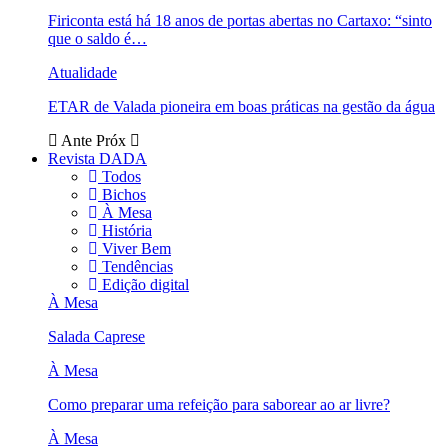
Firiconta está há 18 anos de portas abertas no Cartaxo: “sinto
que o saldo é…
Atualidade
ETAR de Valada pioneira em boas práticas na gestão da água
Ante
Próx
Revista DADA
Todos
Bichos
À Mesa
História
Viver Bem
Tendências
Edição digital
À Mesa
Salada Caprese
À Mesa
Como preparar uma refeição para saborear ao ar livre?
À Mesa