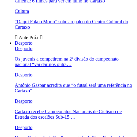
Cinema: 6 filmes para ver em julho no Cartaxo
Cultura
“Daqui Fala o Morto” sobe ao palco do Centro Cultural do
Cartaxo
Ante
Próx
Desporto
Desporto
Os juvenis a competirem na 2ª divisão do campeonato
nacional “vai dar-nos outra…
Desporto
António Gaspar acredita que “o futsal será uma referência no
Cartaxo”
Desporto
Cartaxo recebe Campeonatos Nacionais de Ciclismo de
Estrada dos escalões Sub-15,…
Desporto