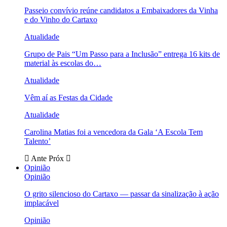
Passeio convívio reúne candidatos a Embaixadores da Vinha
e do Vinho do Cartaxo
Atualidade
Grupo de Pais “Um Passo para a Inclusão” entrega 16 kits de
material às escolas do…
Atualidade
Vêm aí as Festas da Cidade
Atualidade
Carolina Matias foi a vencedora da Gala ‘A Escola Tem
Talento’
Ante
Próx
Opinião
Opinião
O grito silencioso do Cartaxo — passar da sinalização à ação
implacável
Opinião