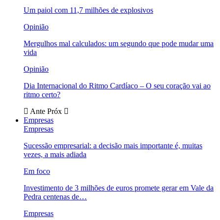
Um paiol com 11,7 milhões de explosivos
Opinião
Mergulhos mal calculados: um segundo que pode mudar uma
vida
Opinião
Dia Internacional do Ritmo Cardíaco – O seu coração vai ao
ritmo certo?
Ante
Próx
Empresas
Empresas
Sucessão empresarial: a decisão mais importante é, muitas
vezes, a mais adiada
Em foco
Investimento de 3 milhões de euros promete gerar em Vale da
Pedra centenas de…
Empresas