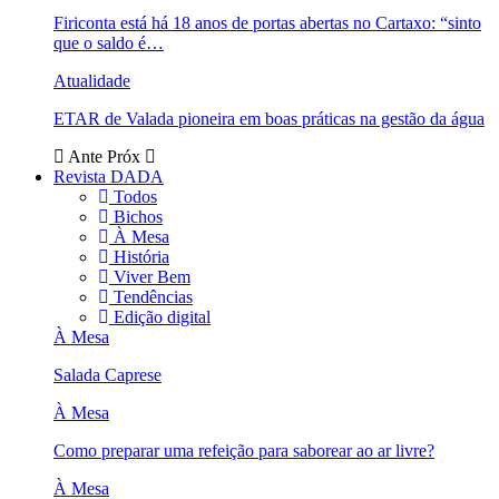
Firiconta está há 18 anos de portas abertas no Cartaxo: “sinto
que o saldo é…
Atualidade
ETAR de Valada pioneira em boas práticas na gestão da água
Ante
Próx
Revista DADA
Todos
Bichos
À Mesa
História
Viver Bem
Tendências
Edição digital
À Mesa
Salada Caprese
À Mesa
Como preparar uma refeição para saborear ao ar livre?
À Mesa