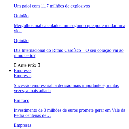
Um paiol com 11,7 milhões de explosivos
Opinião
Mergulhos mal calculados: um segundo que pode mudar uma
vida
Opinião
Dia Internacional do Ritmo Cardíaco – O seu coração vai ao
ritmo certo?
Ante
Próx
Empresas
Empresas
Sucessão empresarial: a decisão mais importante é, muitas
vezes, a mais adiada
Em foco
Investimento de 3 milhões de euros promete gerar em Vale da
Pedra centenas de…
Empresas