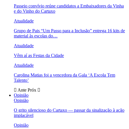
Passeio convívio reúne candidatos a Embaixadores da Vinha
e do Vinho do Cartaxo
Atualidade
Grupo de Pais “Um Passo para a Inclusão” entrega 16 kits de
material às escolas do…
Atualidade
Vêm aí as Festas da Cidade
Atualidade
Carolina Matias foi a vencedora da Gala ‘A Escola Tem
Talento’
Ante
Próx
Opinião
Opinião
O grito silencioso do Cartaxo — passar da sinalização à ação
implacável
Opinião