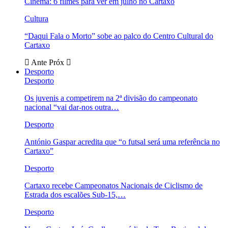
Cinema: 6 filmes para ver em julho no Cartaxo
Cultura
“Daqui Fala o Morto” sobe ao palco do Centro Cultural do
Cartaxo
Ante
Próx
Desporto
Desporto
Os juvenis a competirem na 2ª divisão do campeonato
nacional “vai dar-nos outra…
Desporto
António Gaspar acredita que “o futsal será uma referência no
Cartaxo”
Desporto
Cartaxo recebe Campeonatos Nacionais de Ciclismo de
Estrada dos escalões Sub-15,…
Desporto