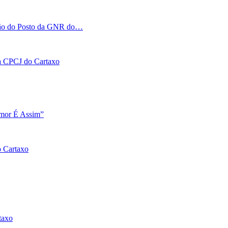
tação do Posto da GNR do…
 na CPCJ do Cartaxo
Amor É Assim”
o Cartaxo
taxo