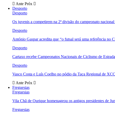
Ante
Próx
Desporto
Desporto
Os juvenis a competirem na 2ª divisão do campeonato nacional
Desporto
António Gaspar acredita que “o futsal será uma referência no C
Desporto
Cartaxo recebe Campeonatos Nacionais de Ciclismo de Estrad
Desporto
Vasco Costa e Luís Coelho no pódio da Taça Regional de XC
Ante
Próx
Freguesias
Freguesias
Vila Chã de Ourique homenageou os antigos presidentes de Ju
Freguesias