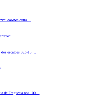
 “vai dar-nos outra…
artaxo”
a dos escalões Sub-15,…
O
nta de Freguesia nos 100…