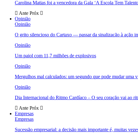
Carolina Matias foi a vencedora da Gala ‘A Escola Tem Talent
Ante
Próx
Opinião
Opinião
O grito silencioso do Cartaxo — passar da sinalização à ação i
Opinião
Um paiol com 11,7 milhões de explosivos
Opinião
Mergulhos mal calculados: um segundo que pode mudar uma v
Opinião
Dia Internacional do Ritmo Cardíaco – O seu coração vai ao ri
Ante
Próx
Empresas
Empresas
Sucessão empresarial: a decisão mais importante é, muitas veze