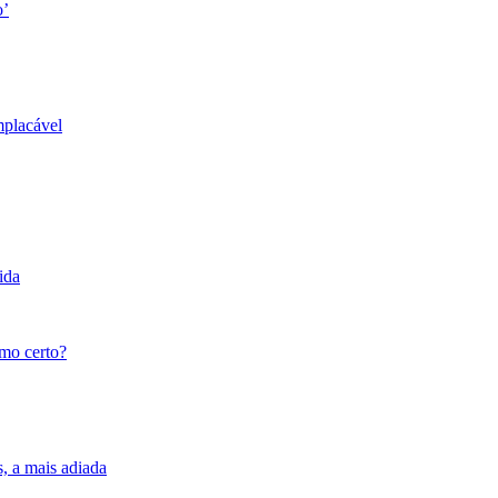
o’
mplacável
ida
tmo certo?
s, a mais adiada