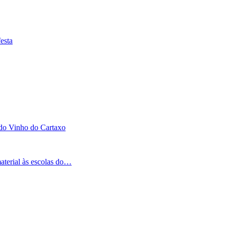
esta
 do Vinho do Cartaxo
aterial às escolas do…