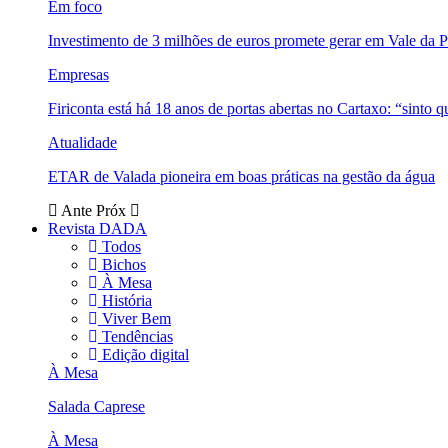
Em foco
Investimento de 3 milhões de euros promete gerar em Vale da 
Empresas
Firiconta está há 18 anos de portas abertas no Cartaxo: “sinto 
Atualidade
ETAR de Valada pioneira em boas práticas na gestão da água
Ante
Próx
Revista DADA
Todos
Bichos
À Mesa
História
Viver Bem
Tendências
Edição digital
À Mesa
Salada Caprese
À Mesa