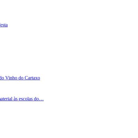
esta
 do Vinho do Cartaxo
aterial às escolas do…