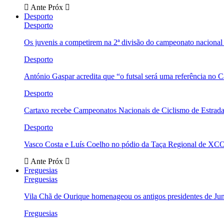
Ante
Próx
Desporto
Desporto
Os juvenis a competirem na 2ª divisão do campeonato nacional
Desporto
António Gaspar acredita que “o futsal será uma referência no C
Desporto
Cartaxo recebe Campeonatos Nacionais de Ciclismo de Estrad
Desporto
Vasco Costa e Luís Coelho no pódio da Taça Regional de XC
Ante
Próx
Freguesias
Freguesias
Vila Chã de Ourique homenageou os antigos presidentes de Ju
Freguesias