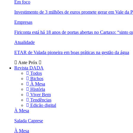
Em foco
Investimento de 3 milhões de euros promete gerar em Vale da 
Empresas
Firiconta está há 18 anos de portas abertas no Cartaxo: “sinto 
Atualidade
ETAR de Valada pioneira em boas práticas na gestão da água
Ante
Próx
Revista DADA
Todos
Bichos
À Mesa
História
Viver Bem
Tendências
Edição digital
À Mesa
Salada Caprese
À Mesa