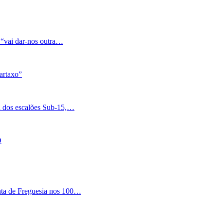
 “vai dar-nos outra…
artaxo”
a dos escalões Sub-15,…
O
nta de Freguesia nos 100…