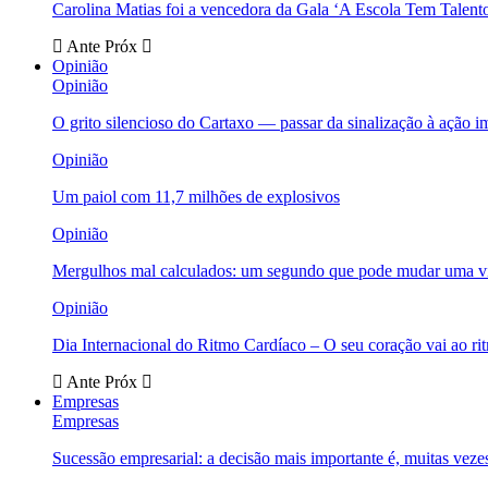
Carolina Matias foi a vencedora da Gala ‘A Escola Tem Talent
Ante
Próx
Opinião
Opinião
O grito silencioso do Cartaxo — passar da sinalização à ação i
Opinião
Um paiol com 11,7 milhões de explosivos
Opinião
Mergulhos mal calculados: um segundo que pode mudar uma v
Opinião
Dia Internacional do Ritmo Cardíaco – O seu coração vai ao ri
Ante
Próx
Empresas
Empresas
Sucessão empresarial: a decisão mais importante é, muitas veze