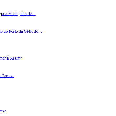
igor a 30 de julho de…
tação do Posto da GNR do…
Amor É Assim”
o Cartaxo
taxo