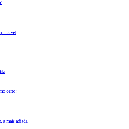
o’
mplacável
ida
tmo certo?
s, a mais adiada