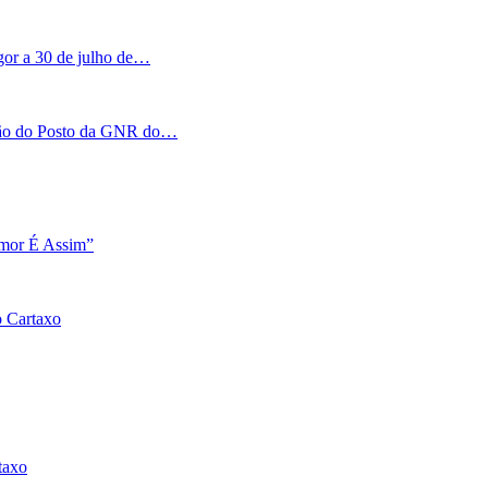
igor a 30 de julho de…
tação do Posto da GNR do…
Amor É Assim”
o Cartaxo
taxo