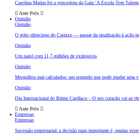
Carolina Matias foi a vencedora da Gala ‘A Escola Tem Talent
Ante
Próx
Opinião
Opinião
O grito silencioso do Cartaxo — passar da sinalização à ação i
Opinião
Um paiol com 11,7 milhões de explosivos
Opinião
Mergulhos mal calculados: um segundo que pode mudar uma v
Opinião
Dia Internacional do Ritmo Cardíaco – O seu coração vai ao ri
Ante
Próx
Empresas
Empresas
Sucessão empresarial: a decisão mais importante é, muitas veze