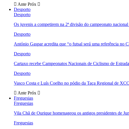
Ante
Próx
Desporto
Desporto
Os juvenis a competirem na 2ª divisão do campeonato nacional
Desporto
António Gaspar acredita que “o futsal será uma referência no C
Desporto
Cartaxo recebe Campeonatos Nacionais de Ciclismo de Estrad
Desporto
Vasco Costa e Luís Coelho no pódio da Taça Regional de XC
Ante
Próx
Freguesias
Freguesias
Vila Chã de Ourique homenageou os antigos presidentes de Ju
Freguesias