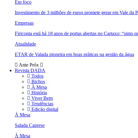
Em foco
Investimento de 3 milhões de euros promete gerar em Vale da 
Empresas
Firiconta está há 18 anos de portas abertas no Cartaxo: “sinto 
Atualidade
ETAR de Valada pioneira em boas práticas na gestão da água
Ante
Próx
Revista DADA
Todos
Bichos
À Mesa
História
Viver Bem
Tendências
Edição digital
À Mesa
Salada Caprese
À Mesa