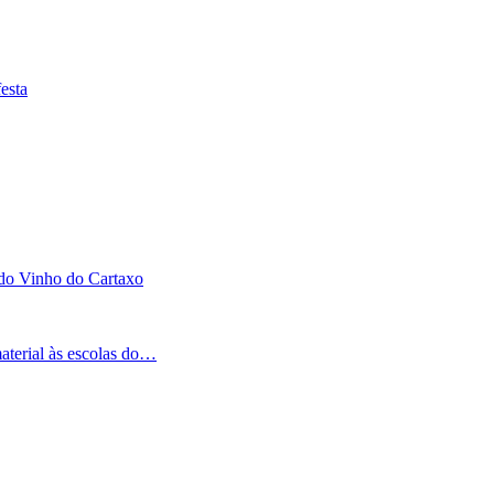
esta
 do Vinho do Cartaxo
aterial às escolas do…