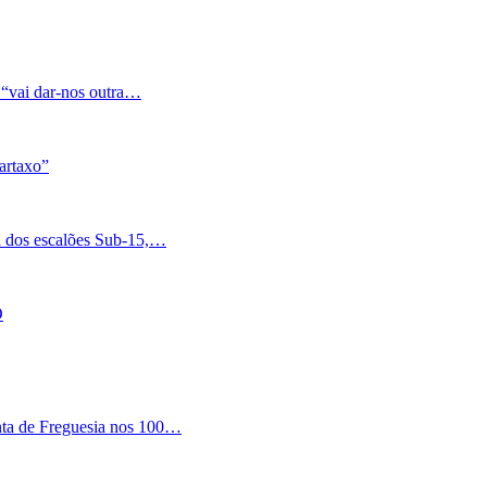
 “vai dar-nos outra…
artaxo”
a dos escalões Sub-15,…
O
nta de Freguesia nos 100…