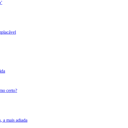
o’
mplacável
ida
tmo certo?
s, a mais adiada