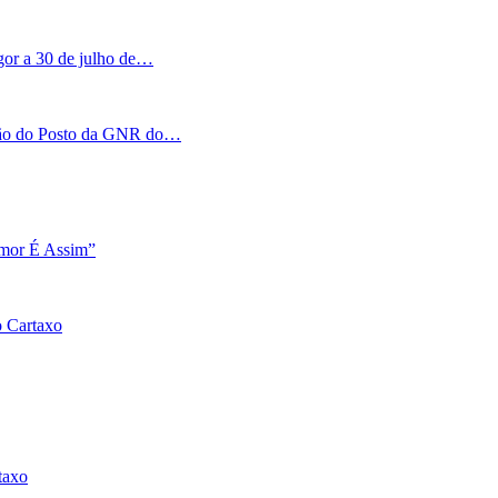
igor a 30 de julho de…
tação do Posto da GNR do…
Amor É Assim”
o Cartaxo
taxo