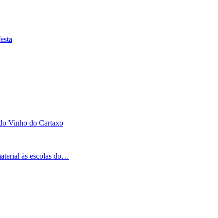
esta
 do Vinho do Cartaxo
aterial às escolas do…