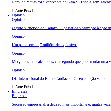
Carolina Matias foi a vencedora da Gala ‘A Escola Tem Talent
Ante
Próx
Opinião
Opinião
O grito silencioso do Cartaxo — passar da sinalização à ação i
Opinião
Um paiol com 11,7 milhões de explosivos
Opinião
Mergulhos mal calculados: um segundo que pode mudar uma v
Opinião
Dia Internacional do Ritmo Cardíaco – O seu coração vai ao ri
Ante
Próx
Empresas
Empresas
Sucessão empresarial: a decisão mais importante é, muitas veze