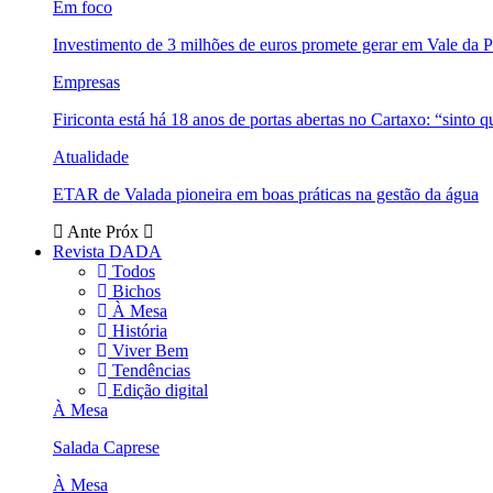
Em foco
Investimento de 3 milhões de euros promete gerar em Vale da 
Empresas
Firiconta está há 18 anos de portas abertas no Cartaxo: “sinto 
Atualidade
ETAR de Valada pioneira em boas práticas na gestão da água
Ante
Próx
Revista DADA
Todos
Bichos
À Mesa
História
Viver Bem
Tendências
Edição digital
À Mesa
Salada Caprese
À Mesa