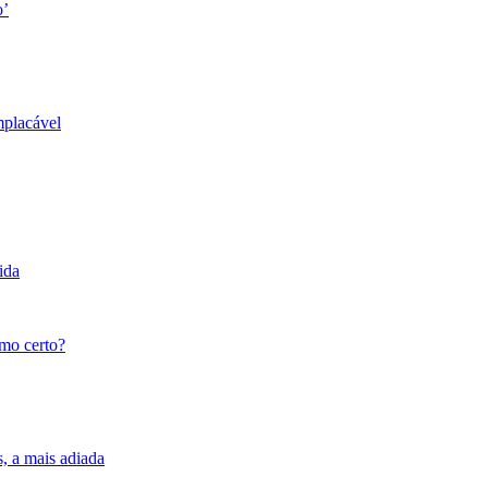
o’
mplacável
ida
tmo certo?
s, a mais adiada