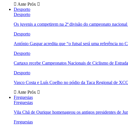
Ante
Próx
Desporto
Desporto
Os juvenis a competirem na 2ª divisão do campeonato nacional
Desporto
António Gaspar acredita que “o futsal será uma referência no C
Desporto
Cartaxo recebe Campeonatos Nacionais de Ciclismo de Estrad
Desporto
Vasco Costa e Luís Coelho no pódio da Taça Regional de XC
Ante
Próx
Freguesias
Freguesias
Vila Chã de Ourique homenageou os antigos presidentes de Ju
Freguesias