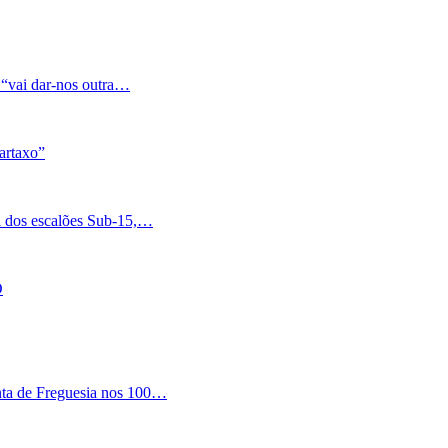
 “vai dar-nos outra…
artaxo”
a dos escalões Sub-15,…
O
nta de Freguesia nos 100…