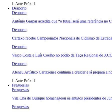
Ante
Próx
Desporto
Desporto
António Gaspar acredita que “o futsal será uma referência no C
Desporto
Cartaxo recebe Campeonatos Nacionais de Ciclismo de Estrad
Desporto
Vasco Costa e Luís Coelho no pódio da Taça Regional de XC
Desporto
Ateneu Artístico Cartaxense continua a crescer e já prepara a 
Ante
Próx
Freguesias
Freguesias
Vila Chã de Ourique homenageou os antigos presidentes de Ju
Freguesias