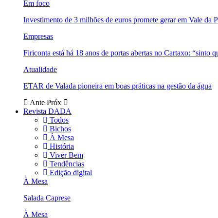
Em foco
Investimento de 3 milhões de euros promete gerar em Vale da 
Empresas
Firiconta está há 18 anos de portas abertas no Cartaxo: “sinto 
Atualidade
ETAR de Valada pioneira em boas práticas na gestão da água
Ante
Próx
Revista DADA
Todos
Bichos
À Mesa
História
Viver Bem
Tendências
Edição digital
À Mesa
Salada Caprese
À Mesa