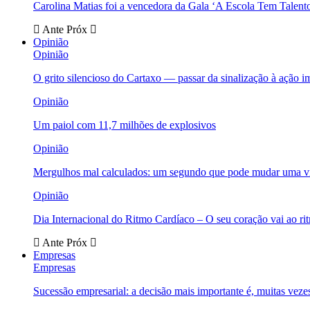
Carolina Matias foi a vencedora da Gala ‘A Escola Tem Talent
Ante
Próx
Opinião
Opinião
O grito silencioso do Cartaxo — passar da sinalização à ação i
Opinião
Um paiol com 11,7 milhões de explosivos
Opinião
Mergulhos mal calculados: um segundo que pode mudar uma v
Opinião
Dia Internacional do Ritmo Cardíaco – O seu coração vai ao ri
Ante
Próx
Empresas
Empresas
Sucessão empresarial: a decisão mais importante é, muitas veze