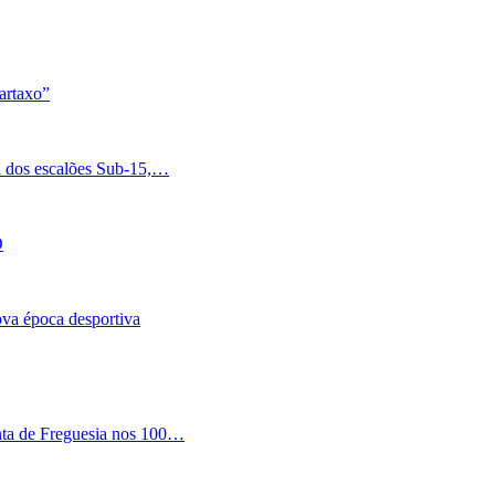
artaxo”
a dos escalões Sub-15,…
O
nova época desportiva
nta de Freguesia nos 100…