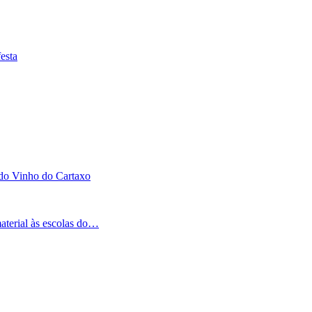
esta
 do Vinho do Cartaxo
aterial às escolas do…