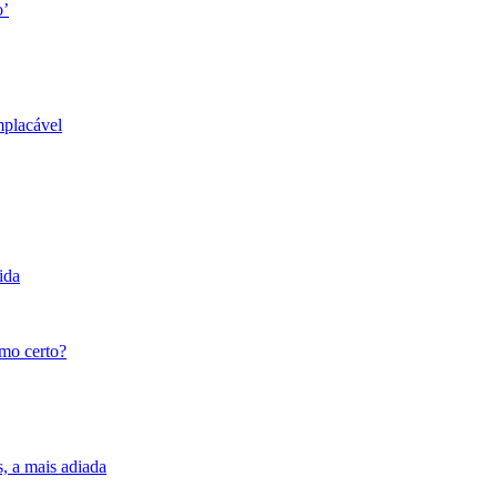
o’
mplacável
ida
tmo certo?
s, a mais adiada