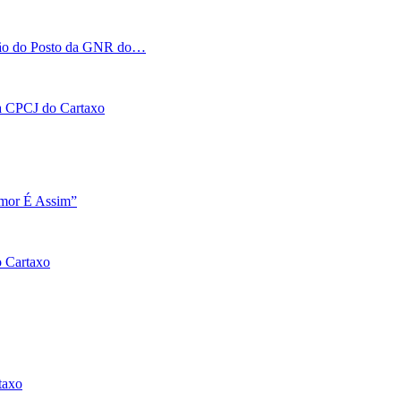
tação do Posto da GNR do…
 na CPCJ do Cartaxo
Amor É Assim”
o Cartaxo
taxo