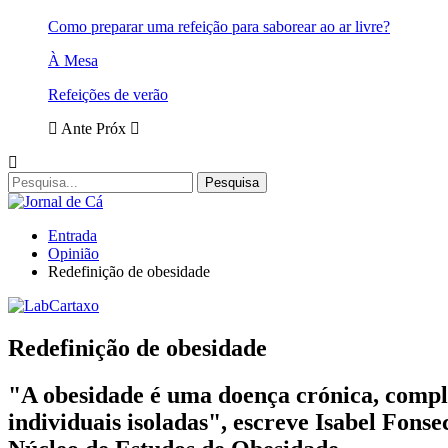
Como preparar uma refeição para saborear ao ar livre?
À Mesa
Refeições de verão
Ante
Próx
Entrada
Opinião
Redefinição de obesidade
Redefinição de obesidade
"A obesidade é uma doença crónica, comple
individuais isoladas", escreve Isabel Fon