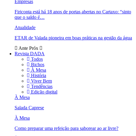
Empresas
Firiconta está há 18 anos de portas abertas no Cartaxo: “sinto
que o saldo é…
Atualidade
ETAR de Valada pioneira em boas práticas na gestão da água
Ante
Próx
Revista DADA
Todos
Bichos
À Mesa
História
Viver Bem
Tendências
Edição digital
À Mesa
Salada Caprese
À Mesa
Como preparar uma refeição para saborear ao ar livre?