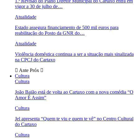
1.ª Revisão do Plano Diretor Municipal do Cartaxo entra em
vigor a 30 de julho de…
Atualidade
Estado assegura financiamento de 500 mil euros para
reabilitação do Posto da GNR do…
Atualidade
Violência doméstica continua a ser a situação mais sinalizada
na CPCJ do Cartaxo
Ante
Próx
Cultura
Cultura
João Baião está de volta ao Cartaxo com a nova comédia “O
Amor É Assim”
Cultura
Jel apresenta “Quem te viu e quem te vê” no Centro Cultural
do Cartaxo
Cultura