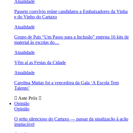
Atualidade
Passeio convívio reúne candidatos a Embaixadores da Vinha
e do Vinho do Cartaxo
Atualidade
Grupo de Pais “Um Passo para a Inclusão” entrega 16 kits de
material às escolas do…
Atualidade
Vêm aí as Festas da Cidade
Atualidade
Carolina Matias foi a vencedora da Gala ‘A Escola Tem
Talento’
Ante
Próx
Opinião
Opinião
O grito silencioso do Cartaxo — passar da sinalização à ação
implacável