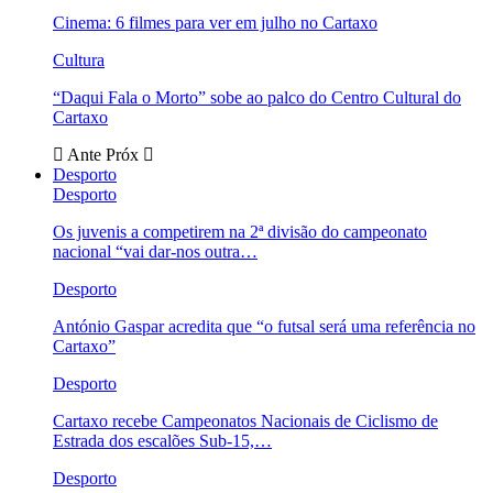
Cinema: 6 filmes para ver em julho no Cartaxo
Cultura
“Daqui Fala o Morto” sobe ao palco do Centro Cultural do
Cartaxo
Ante
Próx
Desporto
Desporto
Os juvenis a competirem na 2ª divisão do campeonato
nacional “vai dar-nos outra…
Desporto
António Gaspar acredita que “o futsal será uma referência no
Cartaxo”
Desporto
Cartaxo recebe Campeonatos Nacionais de Ciclismo de
Estrada dos escalões Sub-15,…
Desporto