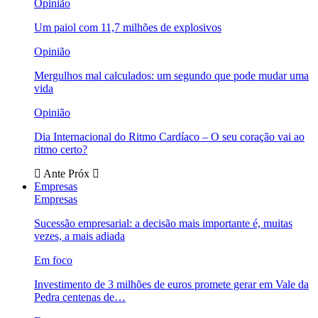
Opinião
Um paiol com 11,7 milhões de explosivos
Opinião
Mergulhos mal calculados: um segundo que pode mudar uma
vida
Opinião
Dia Internacional do Ritmo Cardíaco – O seu coração vai ao
ritmo certo?
Ante
Próx
Empresas
Empresas
Sucessão empresarial: a decisão mais importante é, muitas
vezes, a mais adiada
Em foco
Investimento de 3 milhões de euros promete gerar em Vale da
Pedra centenas de…