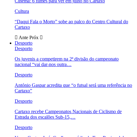
Cinema: 6 filmes para ver em julho no Cartaxo
Cultura
“Daqui Fala o Morto” sobe ao palco do Centro Cultural do
Cartaxo
Ante
Próx
Desporto
Desporto
Os juvenis a competirem na 2ª divisão do campeonato
nacional “vai dar-nos outra…
Desporto
António Gaspar acredita que “o futsal será uma referência no
Cartaxo”
Desporto
Cartaxo recebe Campeonatos Nacionais de Ciclismo de
Estrada dos escalões Sub-15,…
Desporto