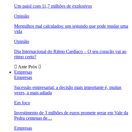
Um paiol com 11,7 milhões de explosivos
Opinião
Mergulhos mal calculados: um segundo que pode mudar uma
vida
Opinião
Dia Internacional do Ritmo Cardíaco – O seu coração vai ao
ritmo certo?
Ante
Próx
Empresas
Empresas
Sucessão empresarial: a decisão mais importante é, muitas
vezes, a mais adiada
Em foco
Investimento de 3 milhões de euros promete gerar em Vale da
Pedra centenas de…
Empresas