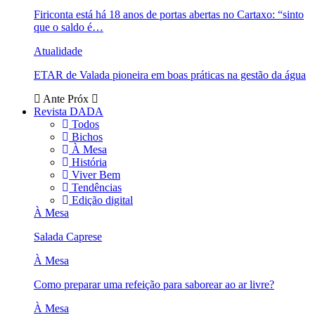
Firiconta está há 18 anos de portas abertas no Cartaxo: “sinto
que o saldo é…
Atualidade
ETAR de Valada pioneira em boas práticas na gestão da água
Ante
Próx
Revista DADA
Todos
Bichos
À Mesa
História
Viver Bem
Tendências
Edição digital
À Mesa
Salada Caprese
À Mesa
Como preparar uma refeição para saborear ao ar livre?
À Mesa