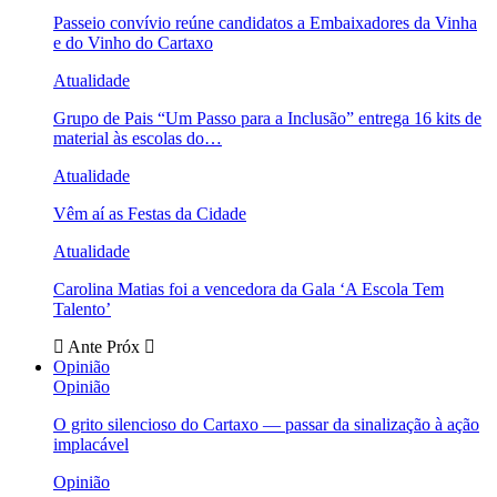
Passeio convívio reúne candidatos a Embaixadores da Vinha
e do Vinho do Cartaxo
Atualidade
Grupo de Pais “Um Passo para a Inclusão” entrega 16 kits de
material às escolas do…
Atualidade
Vêm aí as Festas da Cidade
Atualidade
Carolina Matias foi a vencedora da Gala ‘A Escola Tem
Talento’
Ante
Próx
Opinião
Opinião
O grito silencioso do Cartaxo — passar da sinalização à ação
implacável
Opinião