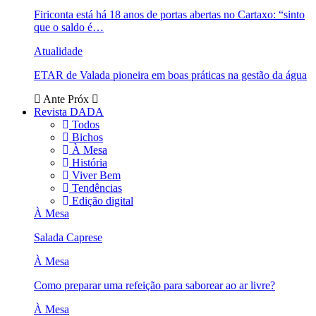
Firiconta está há 18 anos de portas abertas no Cartaxo: “sinto
que o saldo é…
Atualidade
ETAR de Valada pioneira em boas práticas na gestão da água
Ante
Próx
Revista DADA
Todos
Bichos
À Mesa
História
Viver Bem
Tendências
Edição digital
À Mesa
Salada Caprese
À Mesa
Como preparar uma refeição para saborear ao ar livre?
À Mesa