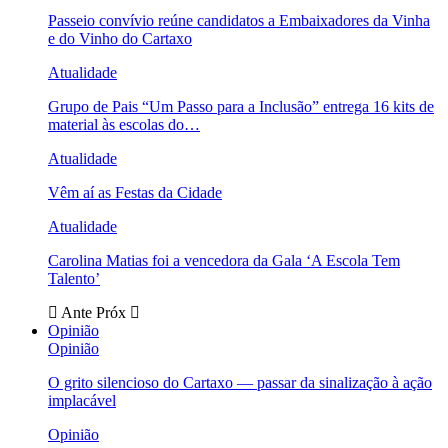
Passeio convívio reúne candidatos a Embaixadores da Vinha
e do Vinho do Cartaxo
Atualidade
Grupo de Pais “Um Passo para a Inclusão” entrega 16 kits de
material às escolas do…
Atualidade
Vêm aí as Festas da Cidade
Atualidade
Carolina Matias foi a vencedora da Gala ‘A Escola Tem
Talento’
Ante
Próx
Opinião
Opinião
O grito silencioso do Cartaxo — passar da sinalização à ação
implacável
Opinião