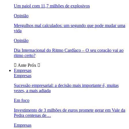
Um paiol com 11,7 milhões de explosivos
Opinião
Mergulhos mal calculados: um segundo que pode mudar uma
vida
Opinião
Dia Internacional do Ritmo Cardíaco – O seu coração vai ao
ritmo certo?
Ante
Próx
Empresas
Empresas
Sucessão empresarial: a decisão mais importante é, muitas
vezes, a mais adiada
Em foco
Investimento de 3 milhões de euros promete gerar em Vale da
Pedra centenas de…
Empresas