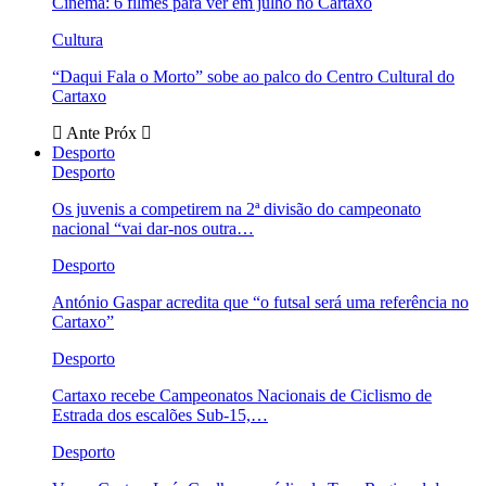
Cinema: 6 filmes para ver em julho no Cartaxo
Cultura
“Daqui Fala o Morto” sobe ao palco do Centro Cultural do
Cartaxo
Ante
Próx
Desporto
Desporto
Os juvenis a competirem na 2ª divisão do campeonato
nacional “vai dar-nos outra…
Desporto
António Gaspar acredita que “o futsal será uma referência no
Cartaxo”
Desporto
Cartaxo recebe Campeonatos Nacionais de Ciclismo de
Estrada dos escalões Sub-15,…
Desporto