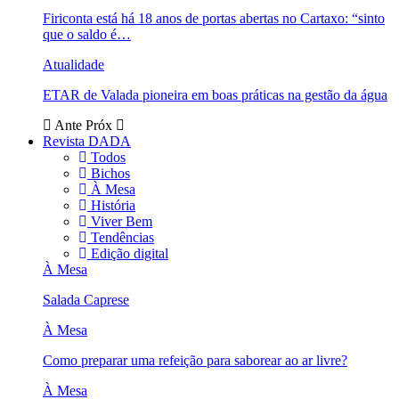
Firiconta está há 18 anos de portas abertas no Cartaxo: “sinto
que o saldo é…
Atualidade
ETAR de Valada pioneira em boas práticas na gestão da água
Ante
Próx
Revista DADA
Todos
Bichos
À Mesa
História
Viver Bem
Tendências
Edição digital
À Mesa
Salada Caprese
À Mesa
Como preparar uma refeição para saborear ao ar livre?
À Mesa