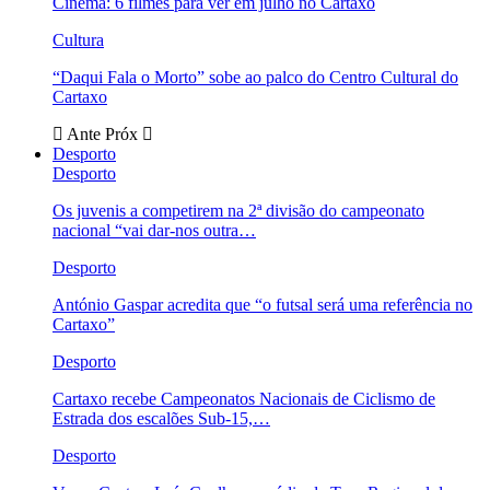
Cinema: 6 filmes para ver em julho no Cartaxo
Cultura
“Daqui Fala o Morto” sobe ao palco do Centro Cultural do
Cartaxo
Ante
Próx
Desporto
Desporto
Os juvenis a competirem na 2ª divisão do campeonato
nacional “vai dar-nos outra…
Desporto
António Gaspar acredita que “o futsal será uma referência no
Cartaxo”
Desporto
Cartaxo recebe Campeonatos Nacionais de Ciclismo de
Estrada dos escalões Sub-15,…
Desporto