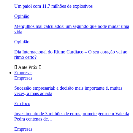
Um paiol com 11,7 milhões de explosivos
Opinião
Mergulhos mal calculados: um segundo que pode mudar uma
vida
Opinião
Dia Internacional do Ritmo Cardíaco – O seu coração vai ao
ritmo certo?
Ante
Próx
Empresas
Empresas
Sucessão empresarial: a decisão mais importante é, muitas
vezes, a mais adiada
Em foco
Investimento de 3 milhões de euros promete gerar em Vale da
Pedra centenas de…
Empresas