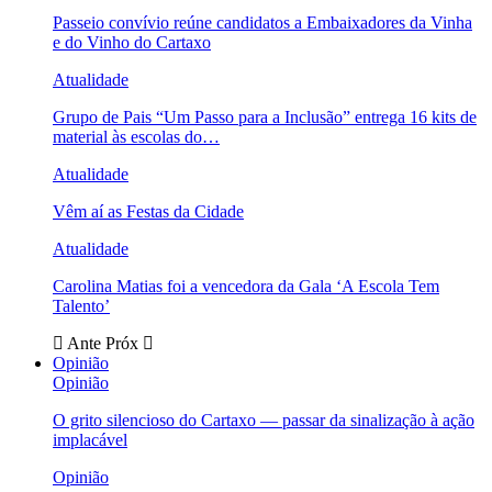
Passeio convívio reúne candidatos a Embaixadores da Vinha
e do Vinho do Cartaxo
Atualidade
Grupo de Pais “Um Passo para a Inclusão” entrega 16 kits de
material às escolas do…
Atualidade
Vêm aí as Festas da Cidade
Atualidade
Carolina Matias foi a vencedora da Gala ‘A Escola Tem
Talento’
Ante
Próx
Opinião
Opinião
O grito silencioso do Cartaxo — passar da sinalização à ação
implacável
Opinião