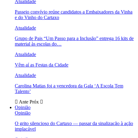
Atualidade
Passeio convívio reúne candidatos a Embaixadores da Vinha
e do Vinho do Cartaxo
Atualidade
Grupo de Pais “Um Passo para a Inclusão” entrega 16 kits de
material às escolas do…
Atualidade
Vêm aí as Festas da Cidade
Atualidade
Carolina Matias foi a vencedora da Gala ‘A Escola Tem
Talento’
Ante
Próx
Opinião
Opinião
O grito silencioso do Cartaxo — passar da sinalização à ação
implacável