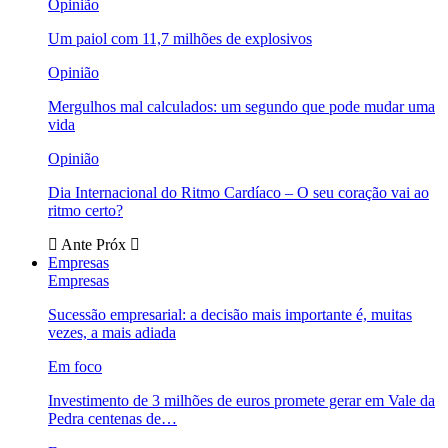
Opinião
Um paiol com 11,7 milhões de explosivos
Opinião
Mergulhos mal calculados: um segundo que pode mudar uma
vida
Opinião
Dia Internacional do Ritmo Cardíaco – O seu coração vai ao
ritmo certo?
Ante
Próx
Empresas
Empresas
Sucessão empresarial: a decisão mais importante é, muitas
vezes, a mais adiada
Em foco
Investimento de 3 milhões de euros promete gerar em Vale da
Pedra centenas de…