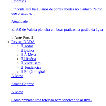
Empresas
Firiconta está há 18 anos de portas abertas no Cartaxo: “sinto
que o saldo é…
Atualidade
ETAR de Valada pioneira em boas práticas na gestão da água
Ante
Próx
Revista DADA
Todos
Bichos
À Mesa
História
Viver Bem
Tendências
Edição digital
À Mesa
Salada Caprese
À Mesa
Como preparar uma refeição para saborear ao ar livre?