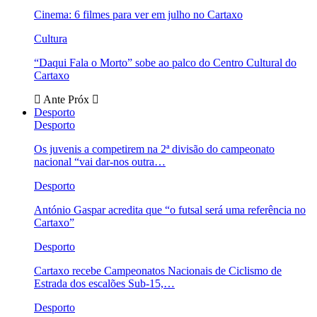
Cinema: 6 filmes para ver em julho no Cartaxo
Cultura
“Daqui Fala o Morto” sobe ao palco do Centro Cultural do
Cartaxo
Ante
Próx
Desporto
Desporto
Os juvenis a competirem na 2ª divisão do campeonato
nacional “vai dar-nos outra…
Desporto
António Gaspar acredita que “o futsal será uma referência no
Cartaxo”
Desporto
Cartaxo recebe Campeonatos Nacionais de Ciclismo de
Estrada dos escalões Sub-15,…
Desporto