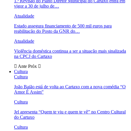
1.ª Revisão do Plano Diretor Municipal do Cartaxo entra em
vigor a 30 de julho de…
Atualidade
Estado assegura financiamento de 500 mil euros para
reabilitação do Posto da GNR do…
Atualidade
Violência doméstica continua a ser a situação mais sinalizada
na CPCJ do Cartaxo
Ante
Próx
Cultura
Cultura
João Baião está de volta ao Cartaxo com a nova comédia “O
Amor É Assim”
Cultura
Jel apresenta “Quem te viu e quem te vê” no Centro Cultural
do Cartaxo
Cultura