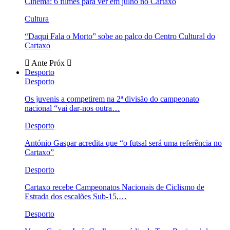
Cinema: 6 filmes para ver em julho no Cartaxo
Cultura
“Daqui Fala o Morto” sobe ao palco do Centro Cultural do
Cartaxo
Ante
Próx
Desporto
Desporto
Os juvenis a competirem na 2ª divisão do campeonato
nacional “vai dar-nos outra…
Desporto
António Gaspar acredita que “o futsal será uma referência no
Cartaxo”
Desporto
Cartaxo recebe Campeonatos Nacionais de Ciclismo de
Estrada dos escalões Sub-15,…
Desporto