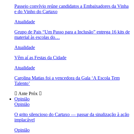
Passeio convívio reúne candidatos a Embaixadores da Vinha
e do Vinho do Cartaxo
Atualidade
Grupo de Pais “Um Passo para a Inclusão” entrega 16 kits de
material às escolas do…
Atualidade
Vêm aí as Festas da Cidade
Atualidade
Carolina Matias foi a vencedora da Gala ‘A Escola Tem
Talento’
Ante
Próx
Opinião
Opinião
O grito silencioso do Cartaxo — passar da sinalização à ação
implacável
Opinião