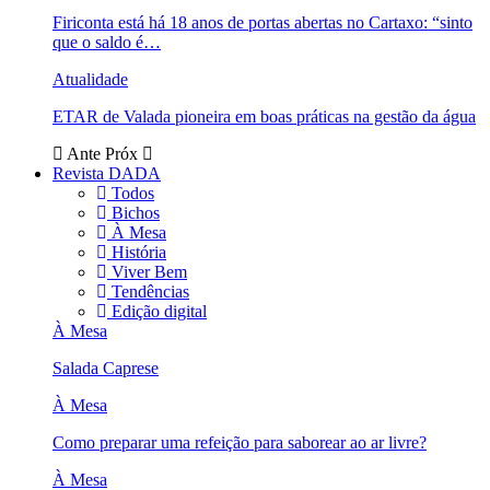
Firiconta está há 18 anos de portas abertas no Cartaxo: “sinto
que o saldo é…
Atualidade
ETAR de Valada pioneira em boas práticas na gestão da água
Ante
Próx
Revista DADA
Todos
Bichos
À Mesa
História
Viver Bem
Tendências
Edição digital
À Mesa
Salada Caprese
À Mesa
Como preparar uma refeição para saborear ao ar livre?
À Mesa