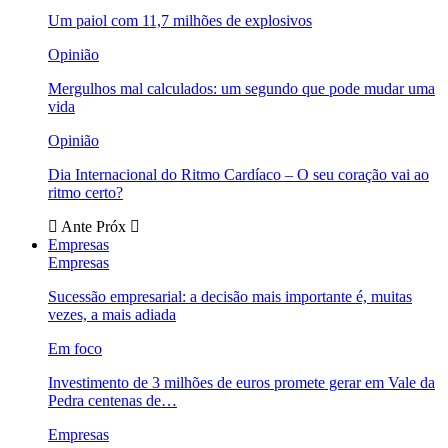
Um paiol com 11,7 milhões de explosivos
Opinião
Mergulhos mal calculados: um segundo que pode mudar uma
vida
Opinião
Dia Internacional do Ritmo Cardíaco – O seu coração vai ao
ritmo certo?
Ante
Próx
Empresas
Empresas
Sucessão empresarial: a decisão mais importante é, muitas
vezes, a mais adiada
Em foco
Investimento de 3 milhões de euros promete gerar em Vale da
Pedra centenas de…
Empresas