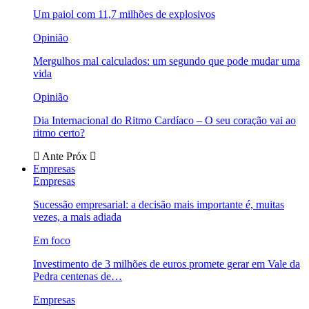
Um paiol com 11,7 milhões de explosivos
Opinião
Mergulhos mal calculados: um segundo que pode mudar uma
vida
Opinião
Dia Internacional do Ritmo Cardíaco – O seu coração vai ao
ritmo certo?
Ante
Próx
Empresas
Empresas
Sucessão empresarial: a decisão mais importante é, muitas
vezes, a mais adiada
Em foco
Investimento de 3 milhões de euros promete gerar em Vale da
Pedra centenas de…
Empresas