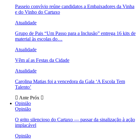
Passeio convívio reúne candidatos a Embaixadores da Vinha
e do Vinho do Cartaxo
Atualidade
Grupo de Pais “Um Passo para a Inclusão” entrega 16 kits de
material às escolas do…
Atualidade
Vêm aí as Festas da Cidade
Atualidade
Carolina Matias foi a vencedora da Gala ‘A Escola Tem
Talento’
Ante
Próx
Opinião
Opinião
O grito silencioso do Cartaxo — passar da sinalização à ação
implacável
Opinião