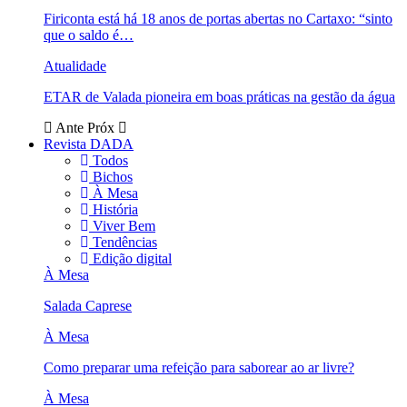
Firiconta está há 18 anos de portas abertas no Cartaxo: “sinto
que o saldo é…
Atualidade
ETAR de Valada pioneira em boas práticas na gestão da água
Ante
Próx
Revista DADA
Todos
Bichos
À Mesa
História
Viver Bem
Tendências
Edição digital
À Mesa
Salada Caprese
À Mesa
Como preparar uma refeição para saborear ao ar livre?
À Mesa