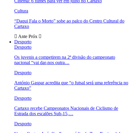
Cinema: 6 filmes para ver em julho no Cartaxo
Cultura
“Daqui Fala o Morto” sobe ao palco do Centro Cultural do
Cartaxo
Ante
Próx
Desporto
Desporto
Os juvenis a competirem na 2ª divisão do campeonato
nacional “vai dar-nos outra…
Desporto
António Gaspar acredita que “o futsal será uma referência no
Cartaxo”
Desporto
Cartaxo recebe Campeonatos Nacionais de Ciclismo de
Estrada dos escalões Sub-15,…
Desporto