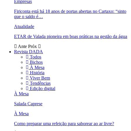
Empresas
Firiconta está há 18 anos de portas abertas no Cartaxo: “sinto
que o saldo é…
Atualidade
ETAR de Valada pioneira em boas práticas na gestão da água
Ante
Próx
Revista DADA
Todos
Bichos
À Mesa
História
Viver Bem
Tendências
Edição digital
À Mesa
Salada Caprese
À Mesa
Como preparar uma refeição para saborear ao ar livre?