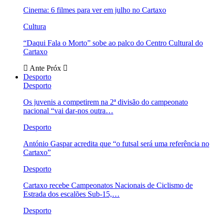
Cinema: 6 filmes para ver em julho no Cartaxo
Cultura
“Daqui Fala o Morto” sobe ao palco do Centro Cultural do
Cartaxo
Ante
Próx
Desporto
Desporto
Os juvenis a competirem na 2ª divisão do campeonato
nacional “vai dar-nos outra…
Desporto
António Gaspar acredita que “o futsal será uma referência no
Cartaxo”
Desporto
Cartaxo recebe Campeonatos Nacionais de Ciclismo de
Estrada dos escalões Sub-15,…
Desporto