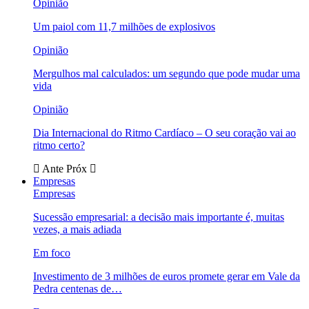
Opinião
Um paiol com 11,7 milhões de explosivos
Opinião
Mergulhos mal calculados: um segundo que pode mudar uma
vida
Opinião
Dia Internacional do Ritmo Cardíaco – O seu coração vai ao
ritmo certo?
Ante
Próx
Empresas
Empresas
Sucessão empresarial: a decisão mais importante é, muitas
vezes, a mais adiada
Em foco
Investimento de 3 milhões de euros promete gerar em Vale da
Pedra centenas de…