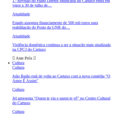
1.ª Revisão do Plano Diretor Municipal do Cartaxo entra em
vigor a 30 de julho de…
Atualidade
Estado assegura financiamento de 500 mil euros para
reabilitação do Posto da GNR do…
Atualidade
Violência doméstica continua a ser a situação mais sinalizada
na CPCJ do Cartaxo
Ante
Próx
Cultura
Cultura
João Baião está de volta ao Cartaxo com a nova comédia “O
Amor É Assim”
Cultura
Jel apresenta “Quem te viu e quem te vê” no Centro Cultural
do Cartaxo
Cultura