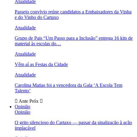
Atualidade
Passeio convívio reúne candidatos a Embaixadores da Vinha
e do Vinho do Cartaxo
Atualidade
Grupo de Pais “Um Passo para a Inclusão” entrega 16 kits de
material às escolas do…
Atualidade
Vêm aí as Festas da Cidade
Atualidade
Carolina Matias foi a vencedora da Gala ‘A Escola Tem
Talento’
Ante
Próx
Opinião
Opinião
O grito silencioso do Cartaxo — passar da sinalização à ação
implacável