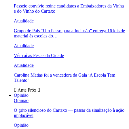
Passeio convívio reúne candidatos a Embaixadores da Vinha
e do Vinho do Cartaxo
Atualidade
Grupo de Pais “Um Passo para a Inclusão” entrega 16 kits de
material às escolas do…
Atualidade
Vêm aí as Festas da Cidade
Atualidade
Carolina Matias foi a vencedora da Gala ‘A Escola Tem
Talento’
Ante
Próx
Opinião
Opinião
O grito silencioso do Cartaxo — passar da sinalização à ação
implacável
Opinião