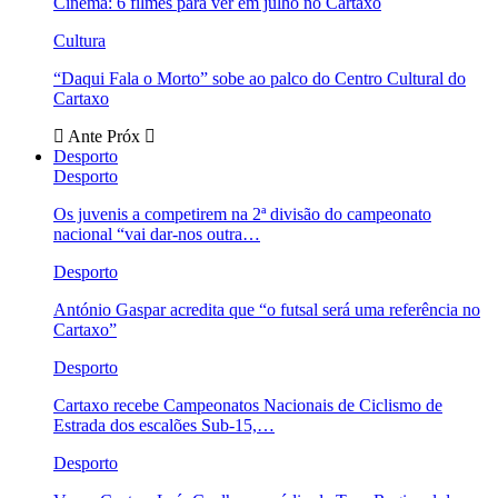
Cinema: 6 filmes para ver em julho no Cartaxo
Cultura
“Daqui Fala o Morto” sobe ao palco do Centro Cultural do
Cartaxo
Ante
Próx
Desporto
Desporto
Os juvenis a competirem na 2ª divisão do campeonato
nacional “vai dar-nos outra…
Desporto
António Gaspar acredita que “o futsal será uma referência no
Cartaxo”
Desporto
Cartaxo recebe Campeonatos Nacionais de Ciclismo de
Estrada dos escalões Sub-15,…
Desporto