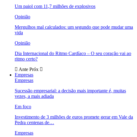
Um paiol com 11,7 milhões de explosivos
Opinião
Mergulhos mal calculados: um segundo que pode mudar uma
vida
Opinião
Dia Internacional do Ritmo Cardíaco – O seu coração vai ao
ritmo certo?
Ante
Próx
Empresas
Empresas
Sucessão empresarial: a decisão mais importante é, muitas
vezes, a mais adiada
Em foco
Investimento de 3 milhões de euros promete gerar em Vale da
Pedra centenas de…
Empresas