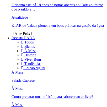
Firiconta está há 18 anos de portas abertas no Cartaxo: “sinto
que o saldo é…
Atualidade
ETAR de Valada pioneira em boas práticas na gestão da água
Ante
Próx
Revista DADA
Todos
Bichos
À Mesa
História
Viver Bem
Tendências
Edição digital
À Mesa
Salada Caprese
À Mesa
Como preparar uma refeição para saborear ao ar livre?
À Mesa