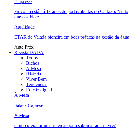
Empresas
Firiconta está há 18 anos de portas abertas no Cartaxo: “sinto
que o saldo é…
Atualidade
ETAR de Valada pioneira em boas práticas na gestão da água
Ante
Próx
Revista DADA
Todos
Bichos
À Mesa
História
Viver Bem
Tendências
Edição digital
À Mesa
Salada Caprese
À Mesa
Como preparar uma refeição para saborear ao ar livre?