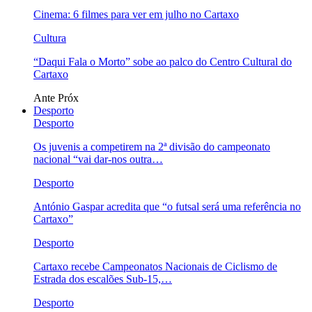
Cinema: 6 filmes para ver em julho no Cartaxo
Cultura
“Daqui Fala o Morto” sobe ao palco do Centro Cultural do
Cartaxo
Ante
Próx
Desporto
Desporto
Os juvenis a competirem na 2ª divisão do campeonato
nacional “vai dar-nos outra…
Desporto
António Gaspar acredita que “o futsal será uma referência no
Cartaxo”
Desporto
Cartaxo recebe Campeonatos Nacionais de Ciclismo de
Estrada dos escalões Sub-15,…
Desporto