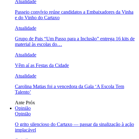
Atualidade
Passeio convívio reúne candidatos a Embaixadores da Vinha
e do Vinho do Cartaxo
Atualidade
Grupo de Pais “Um Passo para a Inclusão” entrega 16 kits de
material às escolas do…
Atualidade
Vêm aí as Festas da Cidade
Atualidade
Carolina Matias foi a vencedora da Gala ‘A Escola Tem
Talento’
Ante
Próx
Opinião
Opinião
O grito silencioso do Cartaxo — passar da sinalização à ação
implacável