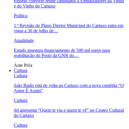
Passeio convívio reúne candidatos a Embaixadores da Vinha
e do Vinho do Cartaxo
Política
1.ª Revisão do Plano Diretor Municipal do Cartaxo entra em
vigor a 30 de julho de…
Atualidade
Estado assegura financiamento de 500 mil euros para
reabilitação do Posto da GNR do…
Ante
Próx
Cultura
Cultura
João Baião está de volta ao Cartaxo com a nova comédia “O
Amor É Assim”
Cultura
Jel apresenta “Quem te viu e quem te vê” no Centro Cultural
do Cartaxo
Cultura