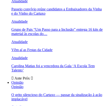
Atualidade
Passeio convívio reúne candidatos a Embaixadores da Vinha
e do Vinho do Cartaxo
Atualidade
Grupo de Pais “Um Passo para a Inclusão” entrega 16 kits de
material às escolas do…
Atualidade
Vêm aí as Festas da Cidade
Atualidade
Carolina Matias foi a vencedora da Gala ‘A Escola Tem
Talento’
Ante
Próx
Opinião
Opinião
O grito silencioso do Cartaxo — passar da sinalização à ação
implacável