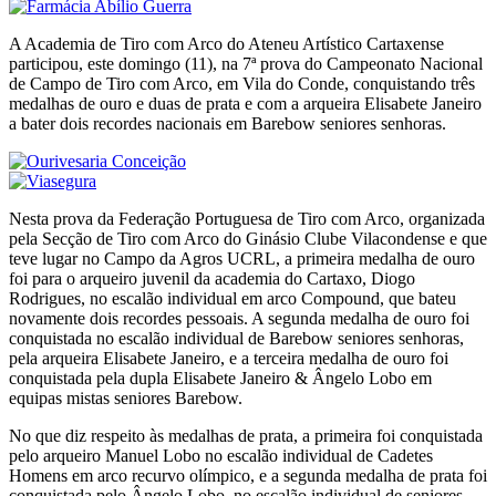
A Academia de Tiro com Arco do Ateneu Artístico Cartaxense
participou, este domingo (11), na 7ª prova do Campeonato Nacional
de Campo de Tiro com Arco, em Vila do Conde, conquistando três
medalhas de ouro e duas de prata e com a arqueira Elisabete Janeiro
a bater dois recordes nacionais em Barebow seniores senhoras.
Nesta prova da Federação Portuguesa de Tiro com Arco, organizada
pela Secção de Tiro com Arco do Ginásio Clube Vilacondense e que
teve lugar no Campo da Agros UCRL, a primeira medalha de ouro
foi para o arqueiro juvenil da academia do Cartaxo, Diogo
Rodrigues, no escalão individual em arco Compound, que bateu
novamente dois recordes pessoais. A segunda medalha de ouro foi
conquistada no escalão individual de Barebow seniores senhoras,
pela arqueira Elisabete Janeiro, e a terceira medalha de ouro foi
conquistada pela dupla Elisabete Janeiro & Ângelo Lobo em
equipas mistas seniores Barebow.
No que diz respeito às medalhas de prata, a primeira foi conquistada
pelo arqueiro Manuel Lobo no escalão individual de Cadetes
Homens em arco recurvo olímpico, e a segunda medalha de prata foi
conquistada pelo Ângelo Lobo, no escalão individual de seniores