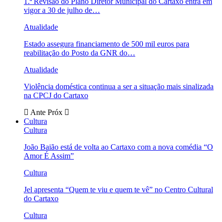
1.ª Revisão do Plano Diretor Municipal do Cartaxo entra em
vigor a 30 de julho de…
Atualidade
Estado assegura financiamento de 500 mil euros para
reabilitação do Posto da GNR do…
Atualidade
Violência doméstica continua a ser a situação mais sinalizada
na CPCJ do Cartaxo
Ante
Próx
Cultura
Cultura
João Baião está de volta ao Cartaxo com a nova comédia “O
Amor É Assim”
Cultura
Jel apresenta “Quem te viu e quem te vê” no Centro Cultural
do Cartaxo
Cultura