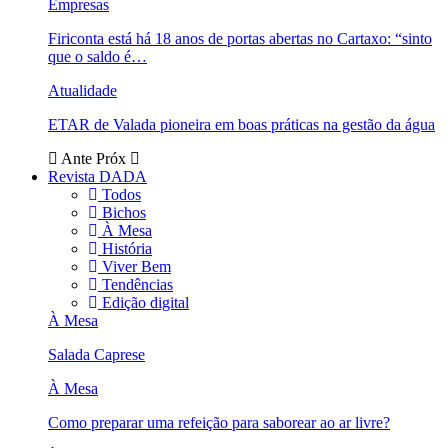
Empresas
Firiconta está há 18 anos de portas abertas no Cartaxo: “sinto
que o saldo é…
Atualidade
ETAR de Valada pioneira em boas práticas na gestão da água
Ante
Próx
Revista DADA
Todos
Bichos
À Mesa
História
Viver Bem
Tendências
Edição digital
À Mesa
Salada Caprese
À Mesa
Como preparar uma refeição para saborear ao ar livre?