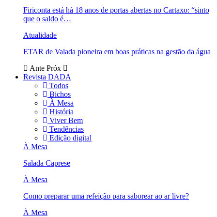
Firiconta está há 18 anos de portas abertas no Cartaxo: “sinto
que o saldo é…
Atualidade
ETAR de Valada pioneira em boas práticas na gestão da água
Ante
Próx
Revista DADA
Todos
Bichos
À Mesa
História
Viver Bem
Tendências
Edição digital
À Mesa
Salada Caprese
À Mesa
Como preparar uma refeição para saborear ao ar livre?
À Mesa