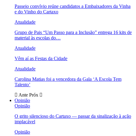
Passeio convívio reúne candidatos a Embaixadores da Vinha
e do Vinho do Cartaxo
Atualidade
Grupo de Pais “Um Passo para a Inclusão” entrega 16 kits de
material às escolas do…
Atualidade
Vêm aí as Festas da Cidade
Atualidade
Carolina Matias foi a vencedora da Gala ‘A Escola Tem
Talento’
Ante
Próx
Opinião
Opinião
O grito silencioso do Cartaxo — passar da sinalização à ação
implacável
Opinião