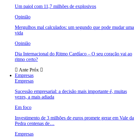
Um paiol com 11,7 milhões de explosivos
Opinião
Mergulhos mal calculados: um segundo que pode mudar uma
vida
Opinião
Dia Internacional do Ritmo Cardíaco – O seu coração vai ao
ritmo certo?
Ante
Próx
Empresas
Empresas
Sucessão empresarial: a decisão mais importante é, muitas
vezes, a mais adiada
Em foco
Investimento de 3 milhões de euros promete gerar em Vale da
Pedra centenas de…
Empresas