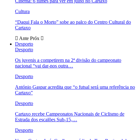
Cinema: 6 filmes para ver em julho no Cartaxo
Cultura
“Daqui Fala o Morto” sobe ao palco do Centro Cultural do
Cartaxo
Ante
Próx
Desporto
Desporto
Os juvenis a competirem na 2ª divisão do campeonato
nacional “vai dar-nos outra…
Desporto
António Gaspar acredita que “o futsal será uma referência no
Cartaxo”
Desporto
Cartaxo recebe Campeonatos Nacionais de Ciclismo de
Estrada dos escalões Sub-15,…
Desporto