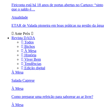
Firiconta está há 18 anos de portas abertas no Cartaxo: “sinto
que o saldo é…
Atualidade
ETAR de Valada pioneira em boas práticas na gestão da água
Ante
Próx
Revista DADA
Todos
Bichos
À Mesa
História
Viver Bem
Tendências
Edição digital
À Mesa
Salada Caprese
À Mesa
Como preparar uma refeição para saborear ao ar livre?
À Mesa