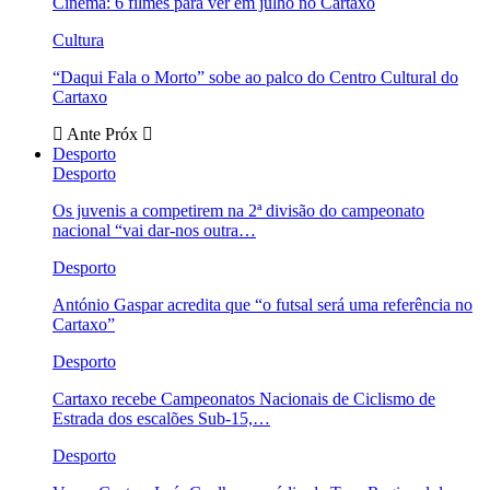
Cinema: 6 filmes para ver em julho no Cartaxo
Cultura
“Daqui Fala o Morto” sobe ao palco do Centro Cultural do
Cartaxo
Ante
Próx
Desporto
Desporto
Os juvenis a competirem na 2ª divisão do campeonato
nacional “vai dar-nos outra…
Desporto
António Gaspar acredita que “o futsal será uma referência no
Cartaxo”
Desporto
Cartaxo recebe Campeonatos Nacionais de Ciclismo de
Estrada dos escalões Sub-15,…
Desporto