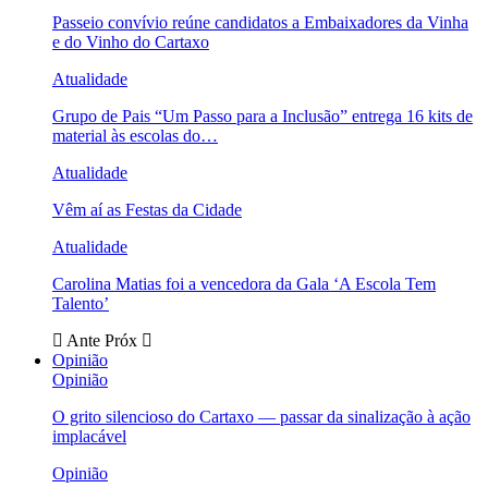
Passeio convívio reúne candidatos a Embaixadores da Vinha
e do Vinho do Cartaxo
Atualidade
Grupo de Pais “Um Passo para a Inclusão” entrega 16 kits de
material às escolas do…
Atualidade
Vêm aí as Festas da Cidade
Atualidade
Carolina Matias foi a vencedora da Gala ‘A Escola Tem
Talento’
Ante
Próx
Opinião
Opinião
O grito silencioso do Cartaxo — passar da sinalização à ação
implacável
Opinião