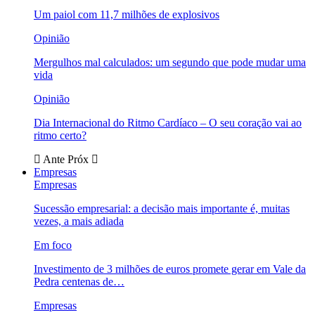
Um paiol com 11,7 milhões de explosivos
Opinião
Mergulhos mal calculados: um segundo que pode mudar uma
vida
Opinião
Dia Internacional do Ritmo Cardíaco – O seu coração vai ao
ritmo certo?
Ante
Próx
Empresas
Empresas
Sucessão empresarial: a decisão mais importante é, muitas
vezes, a mais adiada
Em foco
Investimento de 3 milhões de euros promete gerar em Vale da
Pedra centenas de…
Empresas