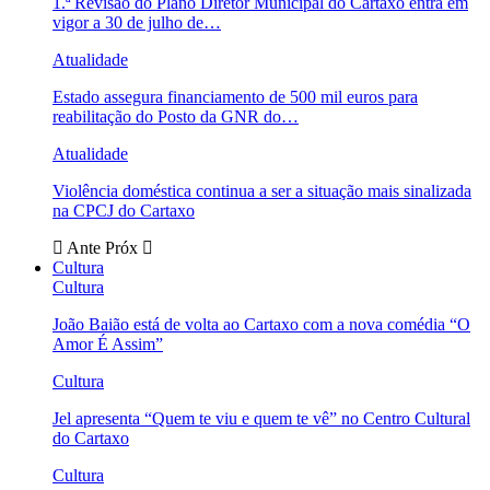
1.ª Revisão do Plano Diretor Municipal do Cartaxo entra em
vigor a 30 de julho de…
Atualidade
Estado assegura financiamento de 500 mil euros para
reabilitação do Posto da GNR do…
Atualidade
Violência doméstica continua a ser a situação mais sinalizada
na CPCJ do Cartaxo
Ante
Próx
Cultura
Cultura
João Baião está de volta ao Cartaxo com a nova comédia “O
Amor É Assim”
Cultura
Jel apresenta “Quem te viu e quem te vê” no Centro Cultural
do Cartaxo
Cultura