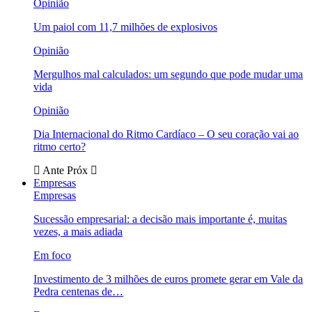
Opinião
Um paiol com 11,7 milhões de explosivos
Opinião
Mergulhos mal calculados: um segundo que pode mudar uma
vida
Opinião
Dia Internacional do Ritmo Cardíaco – O seu coração vai ao
ritmo certo?
Ante
Próx
Empresas
Empresas
Sucessão empresarial: a decisão mais importante é, muitas
vezes, a mais adiada
Em foco
Investimento de 3 milhões de euros promete gerar em Vale da
Pedra centenas de…