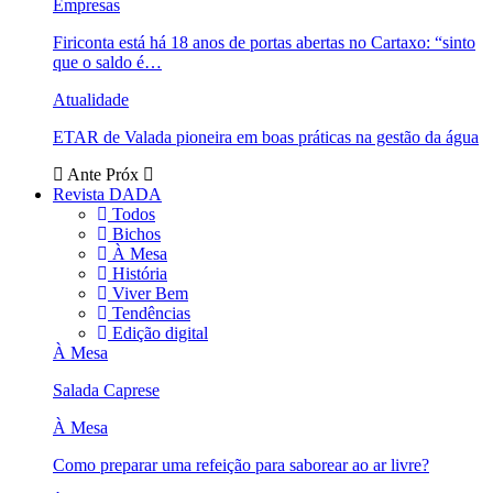
Empresas
Firiconta está há 18 anos de portas abertas no Cartaxo: “sinto
que o saldo é…
Atualidade
ETAR de Valada pioneira em boas práticas na gestão da água
Ante
Próx
Revista DADA
Todos
Bichos
À Mesa
História
Viver Bem
Tendências
Edição digital
À Mesa
Salada Caprese
À Mesa
Como preparar uma refeição para saborear ao ar livre?