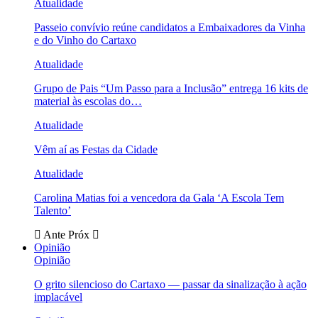
Atualidade
Passeio convívio reúne candidatos a Embaixadores da Vinha
e do Vinho do Cartaxo
Atualidade
Grupo de Pais “Um Passo para a Inclusão” entrega 16 kits de
material às escolas do…
Atualidade
Vêm aí as Festas da Cidade
Atualidade
Carolina Matias foi a vencedora da Gala ‘A Escola Tem
Talento’
Ante
Próx
Opinião
Opinião
O grito silencioso do Cartaxo — passar da sinalização à ação
implacável