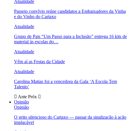
Atualidade
Passeio convívio reúne candidatos a Embaixadores da Vinha
e do Vinho do Cartaxo
Atualidade
Grupo de Pais “Um Passo para a Inclusão” entrega 16 kits de
material às escolas do…
Atualidade
Vêm aí as Festas da Cidade
Atualidade
Carolina Matias foi a vencedora da Gala ‘A Escola Tem
Talento’
Ante
Próx
Opinião
Opinião
O grito silencioso do Cartaxo — passar da sinalização à ação
implacável