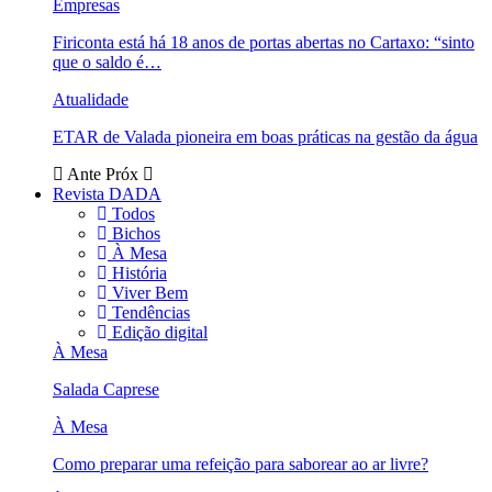
Empresas
Firiconta está há 18 anos de portas abertas no Cartaxo: “sinto
que o saldo é…
Atualidade
ETAR de Valada pioneira em boas práticas na gestão da água
Ante
Próx
Revista DADA
Todos
Bichos
À Mesa
História
Viver Bem
Tendências
Edição digital
À Mesa
Salada Caprese
À Mesa
Como preparar uma refeição para saborear ao ar livre?