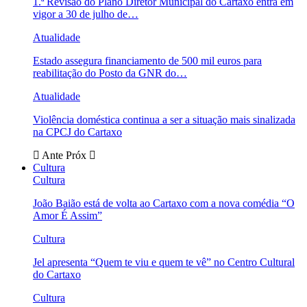
1.ª Revisão do Plano Diretor Municipal do Cartaxo entra em
vigor a 30 de julho de…
Atualidade
Estado assegura financiamento de 500 mil euros para
reabilitação do Posto da GNR do…
Atualidade
Violência doméstica continua a ser a situação mais sinalizada
na CPCJ do Cartaxo
Ante
Próx
Cultura
Cultura
João Baião está de volta ao Cartaxo com a nova comédia “O
Amor É Assim”
Cultura
Jel apresenta “Quem te viu e quem te vê” no Centro Cultural
do Cartaxo
Cultura