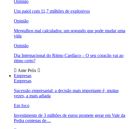
Opinião
Um paiol com 11,7 milhões de explosivos
Opinião
Mergulhos mal calculados: um segundo que pode mudar uma
vida
Opinião
Dia Internacional do Ritmo Cardíaco – O seu coração vai ao
ritmo certo?
Ante
Próx
Empresas
Empresas
Sucessão empresarial: a decisão mais importante é, muitas
vezes, a mais adiada
Em foco
Investimento de 3 milhões de euros promete gerar em Vale da
Pedra centenas de…