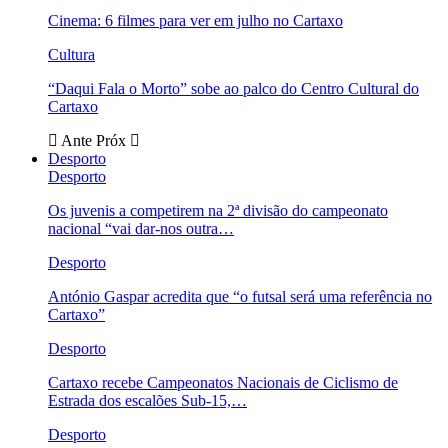
Cinema: 6 filmes para ver em julho no Cartaxo
Cultura
“Daqui Fala o Morto” sobe ao palco do Centro Cultural do
Cartaxo
Ante
Próx
Desporto
Desporto
Os juvenis a competirem na 2ª divisão do campeonato
nacional “vai dar-nos outra…
Desporto
António Gaspar acredita que “o futsal será uma referência no
Cartaxo”
Desporto
Cartaxo recebe Campeonatos Nacionais de Ciclismo de
Estrada dos escalões Sub-15,…
Desporto