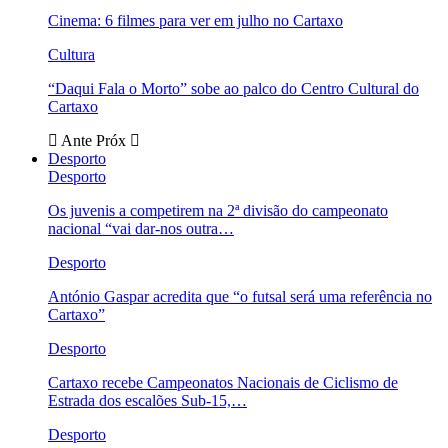
Cinema: 6 filmes para ver em julho no Cartaxo
Cultura
“Daqui Fala o Morto” sobe ao palco do Centro Cultural do
Cartaxo
Ante
Próx
Desporto
Desporto
Os juvenis a competirem na 2ª divisão do campeonato
nacional “vai dar-nos outra…
Desporto
António Gaspar acredita que “o futsal será uma referência no
Cartaxo”
Desporto
Cartaxo recebe Campeonatos Nacionais de Ciclismo de
Estrada dos escalões Sub-15,…
Desporto