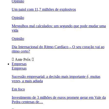
Opinião
Um paiol com 11,7 milhões de explosivos
Opinião
Mergulhos mal calculados: um segundo que pode mudar uma
vida
Opinião
Dia Internacional do Ritmo Cardíaco – O seu coração vai ao
ritmo certo?
Ante
Próx
Empresas
Empresas
Sucessão empresarial: a decisão mais importante é, muitas
vezes, a mais adiada
Em foco
Investimento de 3 milhões de euros promete gerar em Vale da
Pedra centenas de…