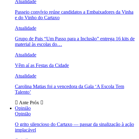
Atualidade
Passeio convívio reúne candidatos a Embaixadores da Vinha
e do Vinho do Cartaxo
Atualidade
Grupo de Pais “Um Passo para a Inclusão” entrega 16 kits de
material às escolas do…
Atualidade
Vêm aí as Festas da Cidade
Atualidade
Carolina Matias foi a vencedora da Gala ‘A Escola Tem
Talento’
Ante
Próx
Opinião
Opinião
O grito silencioso do Cartaxo — passar da sinalização à ação
implacável