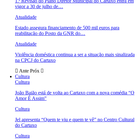
1.ª Revisão do Plano Diretor Municipal do Cartaxo entra em
vigor a 30 de julho de…
Atualidade
Estado assegura financiamento de 500 mil euros para
reabilitação do Posto da GNR do…
Atualidade
Violência doméstica continua a ser a situação mais sinalizada
na CPCJ do Cartaxo
Ante
Próx
Cultura
Cultura
João Baião está de volta ao Cartaxo com a nova comédia “O
Amor É Assim”
Cultura
Jel apresenta “Quem te viu e quem te vê” no Centro Cultural
do Cartaxo
Cultura