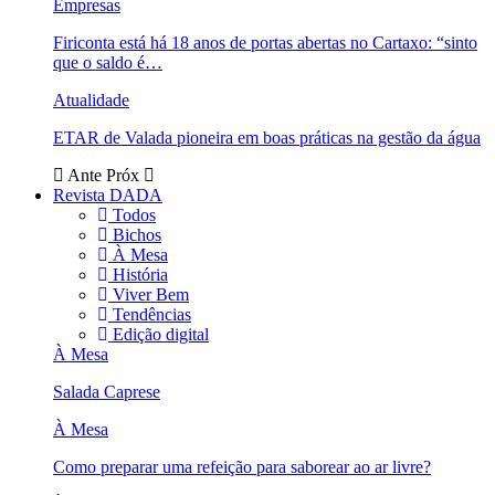
Empresas
Firiconta está há 18 anos de portas abertas no Cartaxo: “sinto
que o saldo é…
Atualidade
ETAR de Valada pioneira em boas práticas na gestão da água
Ante
Próx
Revista DADA
Todos
Bichos
À Mesa
História
Viver Bem
Tendências
Edição digital
À Mesa
Salada Caprese
À Mesa
Como preparar uma refeição para saborear ao ar livre?