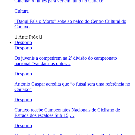
Cinema: 6 filmes para ver em julho no Cartaxo
Cultura
“Daqui Fala o Morto” sobe ao palco do Centro Cultural do
Cartaxo
Ante
Próx
Desporto
Desporto
Os juvenis a competirem na 2ª divisão do campeonato
nacional “vai dar-nos outra…
Desporto
António Gaspar acredita que “o futsal será uma referência no
Cartaxo”
Desporto
Cartaxo recebe Campeonatos Nacionais de Ciclismo de
Estrada dos escalões Sub-15,…
Desporto