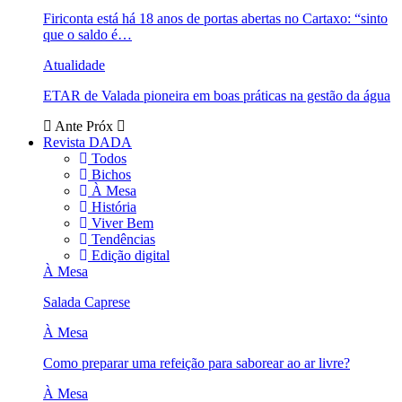
Firiconta está há 18 anos de portas abertas no Cartaxo: “sinto
que o saldo é…
Atualidade
ETAR de Valada pioneira em boas práticas na gestão da água
Ante
Próx
Revista DADA
Todos
Bichos
À Mesa
História
Viver Bem
Tendências
Edição digital
À Mesa
Salada Caprese
À Mesa
Como preparar uma refeição para saborear ao ar livre?
À Mesa