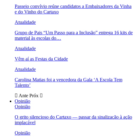
Passeio convívio reúne candidatos a Embaixadores da Vinha
e do Vinho do Cartaxo
Atualidade
Grupo de Pais “Um Passo para a Inclusão” entrega 16 kits de
material às escolas do…
Atualidade
Vêm aí as Festas da Cidade
Atualidade
Carolina Matias foi a vencedora da Gala ‘A Escola Tem
Talento’
Ante
Próx
Opinião
Opinião
O grito silencioso do Cartaxo — passar da sinalização à ação
implacável
Opinião