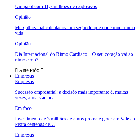
Um paiol com 11,7 milhões de explosivos
Opinião
Mergulhos mal calculados: um segundo que pode mudar uma
vida
Opinião
Dia Internacional do Ritmo Cardíaco – O seu coração vai ao
ritmo certo?
Ante
Próx
Empresas
Empresas
Sucessão empresarial: a decisão mais importante é, muitas
vezes, a mais adiada
Em foco
Investimento de 3 milhões de euros promete gerar em Vale da
Pedra centenas de…
Empresas