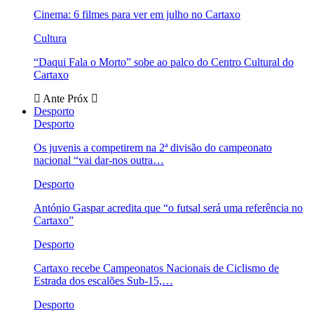
Cinema: 6 filmes para ver em julho no Cartaxo
Cultura
“Daqui Fala o Morto” sobe ao palco do Centro Cultural do
Cartaxo
Ante
Próx
Desporto
Desporto
Os juvenis a competirem na 2ª divisão do campeonato
nacional “vai dar-nos outra…
Desporto
António Gaspar acredita que “o futsal será uma referência no
Cartaxo”
Desporto
Cartaxo recebe Campeonatos Nacionais de Ciclismo de
Estrada dos escalões Sub-15,…
Desporto