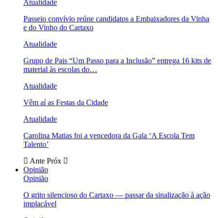
Atualidade
Passeio convívio reúne candidatos a Embaixadores da Vinha
e do Vinho do Cartaxo
Atualidade
Grupo de Pais “Um Passo para a Inclusão” entrega 16 kits de
material às escolas do…
Atualidade
Vêm aí as Festas da Cidade
Atualidade
Carolina Matias foi a vencedora da Gala ‘A Escola Tem
Talento’
Ante
Próx
Opinião
Opinião
O grito silencioso do Cartaxo — passar da sinalização à ação
implacável