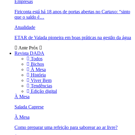
Empresas
Firiconta está há 18 anos de portas abertas no Cartaxo: “sinto
que o saldo é…
Atualidade
ETAR de Valada pioneira em boas práticas na gestão da água
Ante
Próx
Revista DADA
Todos
Bichos
À Mesa
História
Viver Bem
Tendências
Edição digital
À Mesa
Salada Caprese
À Mesa
Como preparar uma refeição para saborear ao ar livre?