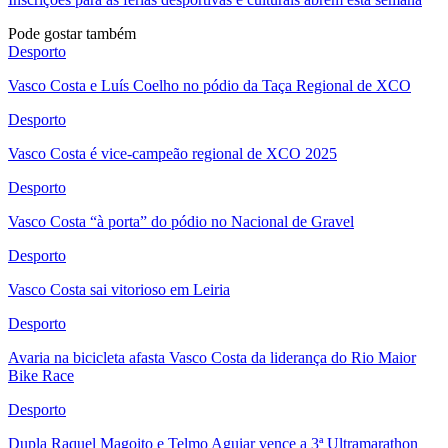
Pode gostar também
Desporto
Vasco Costa e Luís Coelho no pódio da Taça Regional de XCO
Desporto
Vasco Costa é vice-campeão regional de XCO 2025
Desporto
Vasco Costa “à porta” do pódio no Nacional de Gravel
Desporto
Vasco Costa sai vitorioso em Leiria
Desporto
Avaria na bicicleta afasta Vasco Costa da liderança do Rio Maior
Bike Race
Desporto
Dupla Raquel Magoito e Telmo Aguiar vence a 3ª Ultramarathon