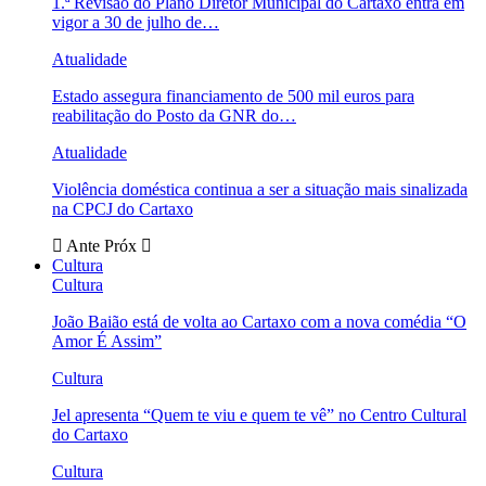
1.ª Revisão do Plano Diretor Municipal do Cartaxo entra em
vigor a 30 de julho de…
Atualidade
Estado assegura financiamento de 500 mil euros para
reabilitação do Posto da GNR do…
Atualidade
Violência doméstica continua a ser a situação mais sinalizada
na CPCJ do Cartaxo
Ante
Próx
Cultura
Cultura
João Baião está de volta ao Cartaxo com a nova comédia “O
Amor É Assim”
Cultura
Jel apresenta “Quem te viu e quem te vê” no Centro Cultural
do Cartaxo
Cultura