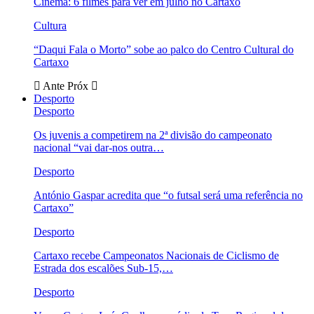
Cinema: 6 filmes para ver em julho no Cartaxo
Cultura
“Daqui Fala o Morto” sobe ao palco do Centro Cultural do
Cartaxo
Ante
Próx
Desporto
Desporto
Os juvenis a competirem na 2ª divisão do campeonato
nacional “vai dar-nos outra…
Desporto
António Gaspar acredita que “o futsal será uma referência no
Cartaxo”
Desporto
Cartaxo recebe Campeonatos Nacionais de Ciclismo de
Estrada dos escalões Sub-15,…
Desporto