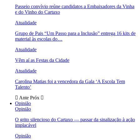
Passeio convívio reúne candidatos a Embaixadores da Vinha
e do Vinho do Cartaxo
Atualidade
Grupo de Pais “Um Passo para a Inclusão” entrega 16 kits de
material às escolas do…
Atualidade
Vêm aí as Festas da Cidade
Atualidade
Carolina Matias foi a vencedora da Gala ‘A Escola Tem
Talento’
Ante
Próx
Opinião
Opinião
O grito silencioso do Cartaxo — passar da sinalização à ação
implacável
Opinião