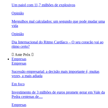
Um paiol com 11,7 milhões de explosivos
Opinião
Mergulhos mal calculados: um segundo que pode mudar uma
vida
Opinião
Dia Internacional do Ritmo Cardíaco – O seu coração vai ao
ritmo certo?
Ante
Próx
Empresas
Empresas
Sucessão empresarial: a decisão mais importante é, muitas
vezes, a mais adiada
Em foco
Investimento de 3 milhões de euros promete gerar em Vale da
Pedra centenas de…
Empresas