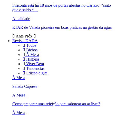
Firiconta está há 18 anos de portas abertas no Cartaxo: “sinto
que o saldo é…
Atualidade
ETAR de Valada pioneira em boas práticas na gestão da água
Ante
Próx
Revista DADA
Todos
Bichos
À Mesa
História
Viver Bem
Tendências
Edição digital
À Mesa
Salada Caprese
À Mesa
Como preparar uma refeição para saborear ao ar livre?
À Mesa