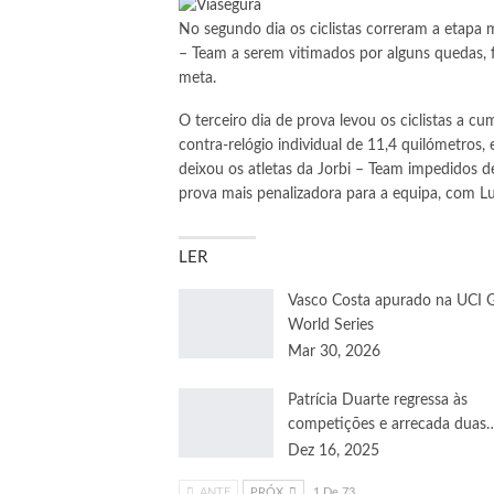
No segundo dia os ciclistas correram a etapa m
– Team a serem vitimados por alguns quedas, 
meta.
O terceiro dia de prova levou os ciclistas a c
contra-relógio individual de 11,4 quilómetros,
deixou os atletas da Jorbi – Team impedidos de
prova mais penalizadora para a equipa, com Luís
LER
Vasco Costa apurado na UCI G
World Series
Mar 30, 2026
Patrícia Duarte regressa às
competições e arrecada duas
Dez 16, 2025
ANTE
PRÓX
1 De 73