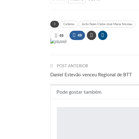
Ciclismo
Jorbi-Team Clube José Maria Nicolau
49
49
POST ANTERIOR
Daniel Estevão venceu Regional de BTT
Pode gostar também