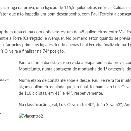
ais longa da prova, uma ligação de 115,5 quilómetros entre as Caldas da 
fator que não impediu um bom desempenho, com Paul Ferreira a conseguir
umprirem uma etapa com dois setores: um de 49 quilómetros, entre Vila Fr
 entre a Torre (Carregado) e Alenquer. No primeiro setor, quando se prev
 lutar pelos primeiros lugares, tendo apenas Paul Ferreira finalizado na 1
 Oliveira a finalizar na 74ª posição.
Para o última dia estava reservada a etapa rainha da prova, co
Montejunto, numa contagem de montanha de 1ª categoria, de
ravel
Numa etapa de constante sobe e desce, Paul Ferreira foi muit
alguns quilómetros, ainda que, no final, tenham sido Luís Olivei
de 110 ciclistas, em 41º e 44º, respetivamente.
Na classificação geral, Luís Oliveira foi 40º; João Silva 53º; An
…