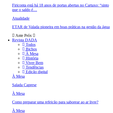
Firiconta está há 18 anos de portas abertas no Cartaxo: “sinto
que o saldo é…
Atualidade
ETAR de Valada pioneira em boas práticas na gestão da água
Ante
Próx
Revista DADA
Todos
Bichos
À Mesa
História
Viver Bem
Tendências
Edição digital
À Mesa
Salada Caprese
À Mesa
Como preparar uma refeição para saborear ao ar livre?
À Mesa