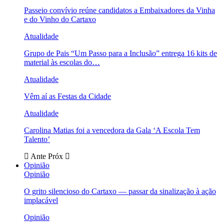
Passeio convívio reúne candidatos a Embaixadores da Vinha
e do Vinho do Cartaxo
Atualidade
Grupo de Pais “Um Passo para a Inclusão” entrega 16 kits de
material às escolas do…
Atualidade
Vêm aí as Festas da Cidade
Atualidade
Carolina Matias foi a vencedora da Gala ‘A Escola Tem
Talento’
Ante
Próx
Opinião
Opinião
O grito silencioso do Cartaxo — passar da sinalização à ação
implacável
Opinião