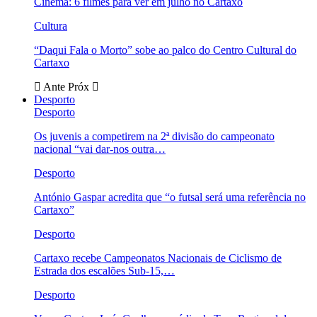
Cinema: 6 filmes para ver em julho no Cartaxo
Cultura
“Daqui Fala o Morto” sobe ao palco do Centro Cultural do
Cartaxo
Ante
Próx
Desporto
Desporto
Os juvenis a competirem na 2ª divisão do campeonato
nacional “vai dar-nos outra…
Desporto
António Gaspar acredita que “o futsal será uma referência no
Cartaxo”
Desporto
Cartaxo recebe Campeonatos Nacionais de Ciclismo de
Estrada dos escalões Sub-15,…
Desporto