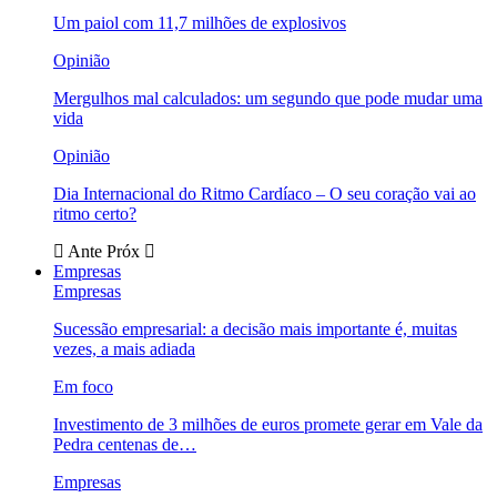
Um paiol com 11,7 milhões de explosivos
Opinião
Mergulhos mal calculados: um segundo que pode mudar uma
vida
Opinião
Dia Internacional do Ritmo Cardíaco – O seu coração vai ao
ritmo certo?
Ante
Próx
Empresas
Empresas
Sucessão empresarial: a decisão mais importante é, muitas
vezes, a mais adiada
Em foco
Investimento de 3 milhões de euros promete gerar em Vale da
Pedra centenas de…
Empresas