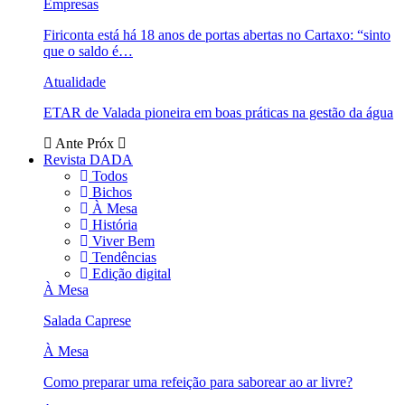
Empresas
Firiconta está há 18 anos de portas abertas no Cartaxo: “sinto
que o saldo é…
Atualidade
ETAR de Valada pioneira em boas práticas na gestão da água
Ante
Próx
Revista DADA
Todos
Bichos
À Mesa
História
Viver Bem
Tendências
Edição digital
À Mesa
Salada Caprese
À Mesa
Como preparar uma refeição para saborear ao ar livre?