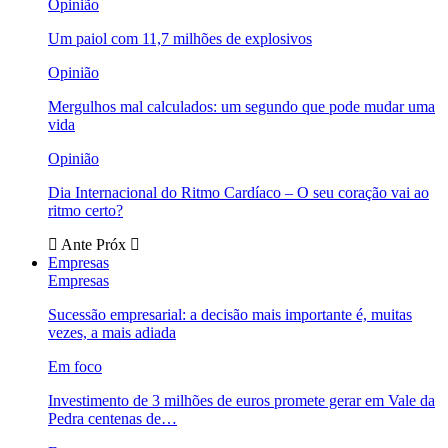
Opinião
Um paiol com 11,7 milhões de explosivos
Opinião
Mergulhos mal calculados: um segundo que pode mudar uma
vida
Opinião
Dia Internacional do Ritmo Cardíaco – O seu coração vai ao
ritmo certo?
Ante
Próx
Empresas
Empresas
Sucessão empresarial: a decisão mais importante é, muitas
vezes, a mais adiada
Em foco
Investimento de 3 milhões de euros promete gerar em Vale da
Pedra centenas de…