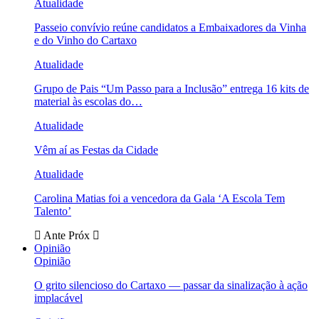
Atualidade
Passeio convívio reúne candidatos a Embaixadores da Vinha
e do Vinho do Cartaxo
Atualidade
Grupo de Pais “Um Passo para a Inclusão” entrega 16 kits de
material às escolas do…
Atualidade
Vêm aí as Festas da Cidade
Atualidade
Carolina Matias foi a vencedora da Gala ‘A Escola Tem
Talento’
Ante
Próx
Opinião
Opinião
O grito silencioso do Cartaxo — passar da sinalização à ação
implacável