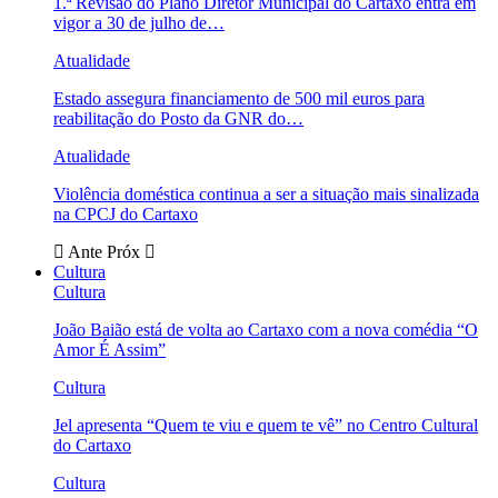
1.ª Revisão do Plano Diretor Municipal do Cartaxo entra em
vigor a 30 de julho de…
Atualidade
Estado assegura financiamento de 500 mil euros para
reabilitação do Posto da GNR do…
Atualidade
Violência doméstica continua a ser a situação mais sinalizada
na CPCJ do Cartaxo
Ante
Próx
Cultura
Cultura
João Baião está de volta ao Cartaxo com a nova comédia “O
Amor É Assim”
Cultura
Jel apresenta “Quem te viu e quem te vê” no Centro Cultural
do Cartaxo
Cultura