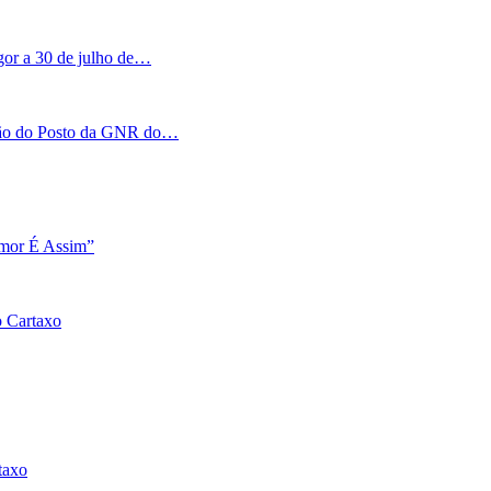
igor a 30 de julho de…
tação do Posto da GNR do…
Amor É Assim”
o Cartaxo
taxo