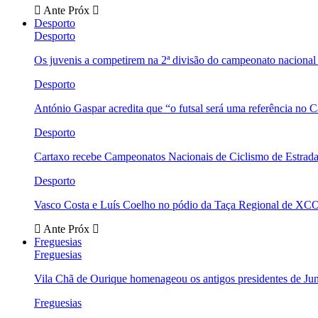
Ante
Próx
Desporto
Desporto
Os juvenis a competirem na 2ª divisão do campeonato nacional
Desporto
António Gaspar acredita que “o futsal será uma referência no C
Desporto
Cartaxo recebe Campeonatos Nacionais de Ciclismo de Estrad
Desporto
Vasco Costa e Luís Coelho no pódio da Taça Regional de XC
Ante
Próx
Freguesias
Freguesias
Vila Chã de Ourique homenageou os antigos presidentes de Ju
Freguesias