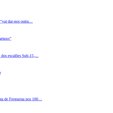
 “vai dar-nos outra…
artaxo”
a dos escalões Sub-15,…
O
nta de Freguesia nos 100…