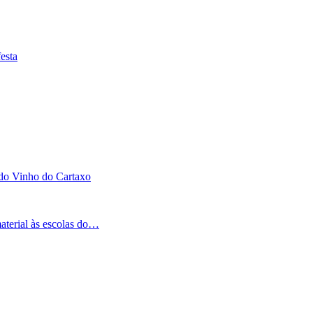
esta
 do Vinho do Cartaxo
aterial às escolas do…