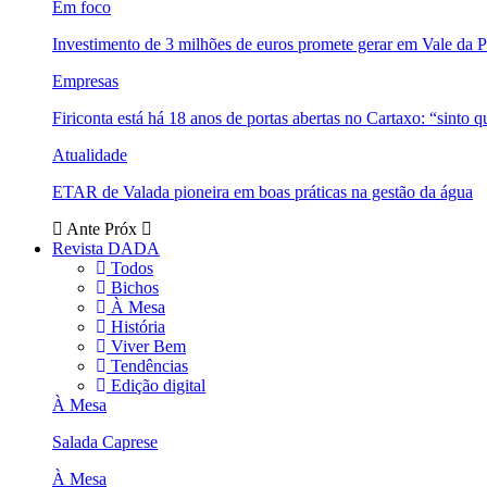
Em foco
Investimento de 3 milhões de euros promete gerar em Vale da 
Empresas
Firiconta está há 18 anos de portas abertas no Cartaxo: “sinto 
Atualidade
ETAR de Valada pioneira em boas práticas na gestão da água
Ante
Próx
Revista DADA
Todos
Bichos
À Mesa
História
Viver Bem
Tendências
Edição digital
À Mesa
Salada Caprese
À Mesa