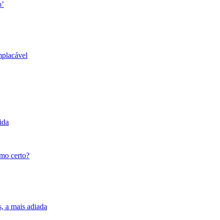
o’
mplacável
ida
tmo certo?
s, a mais adiada