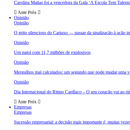
Carolina Matias foi a vencedora da Gala ‘A Escola Tem Talent
Ante
Próx
Opinião
Opinião
O grito silencioso do Cartaxo — passar da sinalização à ação i
Opinião
Um paiol com 11,7 milhões de explosivos
Opinião
Mergulhos mal calculados: um segundo que pode mudar uma v
Opinião
Dia Internacional do Ritmo Cardíaco – O seu coração vai ao ri
Ante
Próx
Empresas
Empresas
Sucessão empresarial: a decisão mais importante é, muitas veze