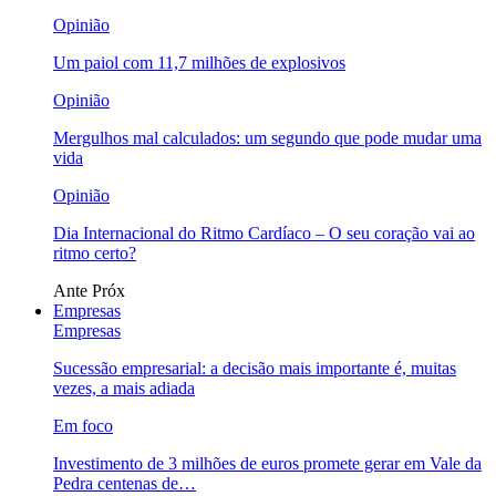
Opinião
Um paiol com 11,7 milhões de explosivos
Opinião
Mergulhos mal calculados: um segundo que pode mudar uma
vida
Opinião
Dia Internacional do Ritmo Cardíaco – O seu coração vai ao
ritmo certo?
Ante
Próx
Empresas
Empresas
Sucessão empresarial: a decisão mais importante é, muitas
vezes, a mais adiada
Em foco
Investimento de 3 milhões de euros promete gerar em Vale da
Pedra centenas de…