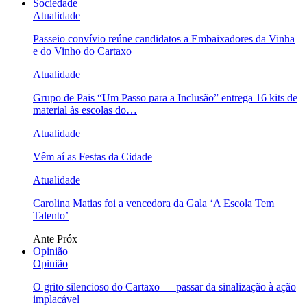
Sociedade
Atualidade
Passeio convívio reúne candidatos a Embaixadores da Vinha
e do Vinho do Cartaxo
Atualidade
Grupo de Pais “Um Passo para a Inclusão” entrega 16 kits de
material às escolas do…
Atualidade
Vêm aí as Festas da Cidade
Atualidade
Carolina Matias foi a vencedora da Gala ‘A Escola Tem
Talento’
Ante
Próx
Opinião
Opinião
O grito silencioso do Cartaxo — passar da sinalização à ação
implacável