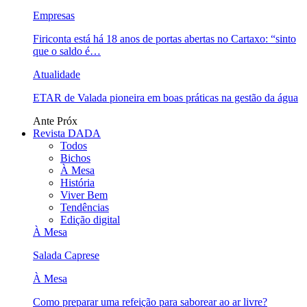
Empresas
Firiconta está há 18 anos de portas abertas no Cartaxo: “sinto
que o saldo é…
Atualidade
ETAR de Valada pioneira em boas práticas na gestão da água
Ante
Próx
Revista DADA
Todos
Bichos
À Mesa
História
Viver Bem
Tendências
Edição digital
À Mesa
Salada Caprese
À Mesa
Como preparar uma refeição para saborear ao ar livre?