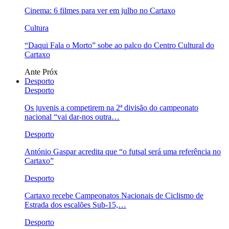
Cinema: 6 filmes para ver em julho no Cartaxo
Cultura
“Daqui Fala o Morto” sobe ao palco do Centro Cultural do
Cartaxo
Ante
Próx
Desporto
Desporto
Os juvenis a competirem na 2ª divisão do campeonato
nacional “vai dar-nos outra…
Desporto
António Gaspar acredita que “o futsal será uma referência no
Cartaxo”
Desporto
Cartaxo recebe Campeonatos Nacionais de Ciclismo de
Estrada dos escalões Sub-15,…
Desporto