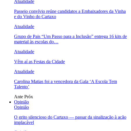
Atualidade
Passeio convívio reúne candidatos a Embaixadores da Vinha
e do Vinho do Cartaxo
Atualidade
Grupo de Pais “Um Passo para a Inclusão” entrega 16 kits de
material às escolas do…
Atualidade
Vêm aí as Festas da Cidade
Atualidade
Carolina Matias foi a vencedora da Gala ‘A Escola Tem
Talento’
Ante
Próx
Opinião
Opinião
O grito silencioso do Cartaxo — passar da sinalização à ação
implacável