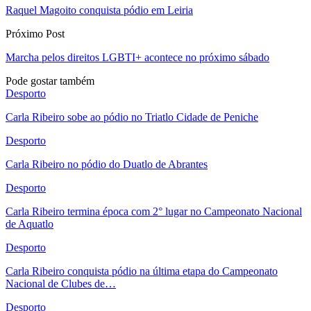
Raquel Magoito conquista pódio em Leiria
Próximo Post
Marcha pelos direitos LGBTI+ acontece no próximo sábado
Pode gostar também
Desporto
Carla Ribeiro sobe ao pódio no Triatlo Cidade de Peniche
Desporto
Carla Ribeiro no pódio do Duatlo de Abrantes
Desporto
Carla Ribeiro termina época com 2° lugar no Campeonato Nacional
de Aquatlo
Desporto
Carla Ribeiro conquista pódio na última etapa do Campeonato
Nacional de Clubes de…
Desporto