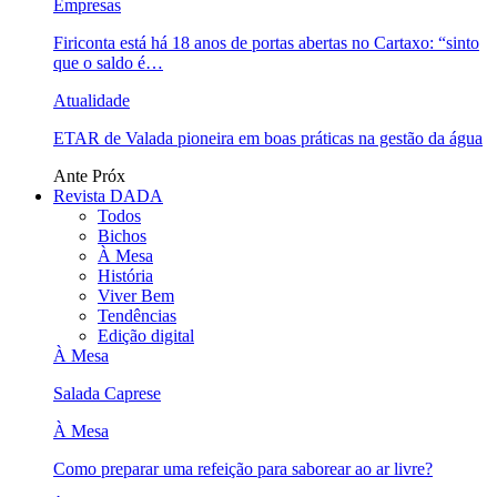
Empresas
Firiconta está há 18 anos de portas abertas no Cartaxo: “sinto
que o saldo é…
Atualidade
ETAR de Valada pioneira em boas práticas na gestão da água
Ante
Próx
Revista DADA
Todos
Bichos
À Mesa
História
Viver Bem
Tendências
Edição digital
À Mesa
Salada Caprese
À Mesa
Como preparar uma refeição para saborear ao ar livre?