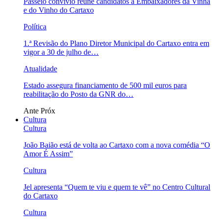
Passeio convívio reúne candidatos a Embaixadores da Vinha
e do Vinho do Cartaxo
Política
1.ª Revisão do Plano Diretor Municipal do Cartaxo entra em
vigor a 30 de julho de…
Atualidade
Estado assegura financiamento de 500 mil euros para
reabilitação do Posto da GNR do…
Ante
Próx
Cultura
Cultura
João Baião está de volta ao Cartaxo com a nova comédia “O
Amor É Assim”
Cultura
Jel apresenta “Quem te viu e quem te vê” no Centro Cultural
do Cartaxo
Cultura