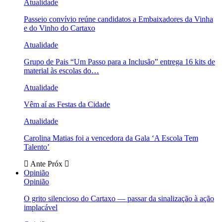
Atualidade
Passeio convívio reúne candidatos a Embaixadores da Vinha
e do Vinho do Cartaxo
Atualidade
Grupo de Pais “Um Passo para a Inclusão” entrega 16 kits de
material às escolas do…
Atualidade
Vêm aí as Festas da Cidade
Atualidade
Carolina Matias foi a vencedora da Gala ‘A Escola Tem
Talento’
Ante
Próx
Opinião
Opinião
O grito silencioso do Cartaxo — passar da sinalização à ação
implacável