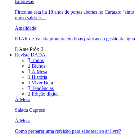
Empresas
Firiconta está há 18 anos de portas abertas no Cartaxo: “sinto
que o saldo é…
Atualidade
ETAR de Valada pioneira em boas práticas na gestão da água
Ante
Próx
Revista DADA
Todos
Bichos
À Mesa
História
Viver Bem
Tendências
Edição digital
À Mesa
Salada Caprese
À Mesa
Como preparar uma refeição para saborear ao ar livre?