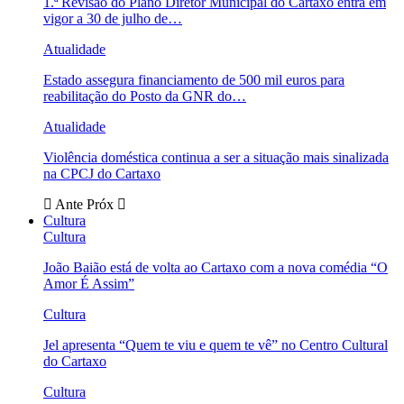
1.ª Revisão do Plano Diretor Municipal do Cartaxo entra em
vigor a 30 de julho de…
Atualidade
Estado assegura financiamento de 500 mil euros para
reabilitação do Posto da GNR do…
Atualidade
Violência doméstica continua a ser a situação mais sinalizada
na CPCJ do Cartaxo
Ante
Próx
Cultura
Cultura
João Baião está de volta ao Cartaxo com a nova comédia “O
Amor É Assim”
Cultura
Jel apresenta “Quem te viu e quem te vê” no Centro Cultural
do Cartaxo
Cultura