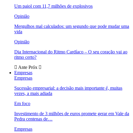
Um paiol com 11,7 milhões de explosivos
Opinião
Mergulhos mal calculados: um segundo que pode mudar uma
vida
Opinião
Dia Internacional do Ritmo Cardíaco – O seu coração vai ao
ritmo certo?
Ante
Próx
Empresas
Empresas
Sucessão empresarial: a decisão mais importante é, muitas
vezes, a mais adiada
Em foco
Investimento de 3 milhões de euros promete gerar em Vale da
Pedra centenas de…
Empresas