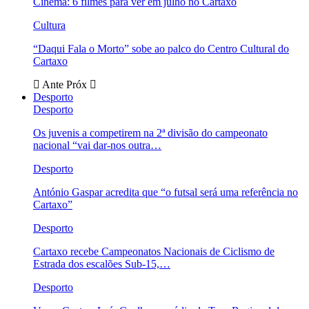
Cinema: 6 filmes para ver em julho no Cartaxo
Cultura
“Daqui Fala o Morto” sobe ao palco do Centro Cultural do
Cartaxo
Ante
Próx
Desporto
Desporto
Os juvenis a competirem na 2ª divisão do campeonato
nacional “vai dar-nos outra…
Desporto
António Gaspar acredita que “o futsal será uma referência no
Cartaxo”
Desporto
Cartaxo recebe Campeonatos Nacionais de Ciclismo de
Estrada dos escalões Sub-15,…
Desporto