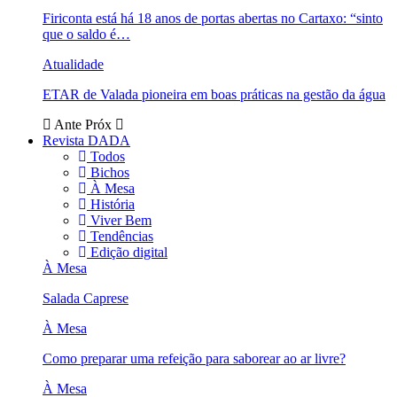
Firiconta está há 18 anos de portas abertas no Cartaxo: “sinto
que o saldo é…
Atualidade
ETAR de Valada pioneira em boas práticas na gestão da água
Ante
Próx
Revista DADA
Todos
Bichos
À Mesa
História
Viver Bem
Tendências
Edição digital
À Mesa
Salada Caprese
À Mesa
Como preparar uma refeição para saborear ao ar livre?
À Mesa