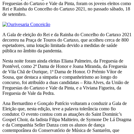
Freguesias do Cartaxo e Vale da Pinta, foram os jovens eleitos como
Rei e Rainha do Concelho do Cartaxo 2021, no passado sábado, 18
de setembro.
A Gala de eleição do Rei e da Rainha do Concelho do Cartaxo 2021
decorreu na Praça de Touros do Cartaxo, que acolheu cerca de 800
espetadores, uma lotação limitada devido a medidas de saúde
pública no âmbito da pandemia.
Nesta noite foram ainda eleitas Eliana Palmeiro, da Freguesia de
Pontével, como 2ª Dama de Honor e Joana Miranda, da Freguesia
de Vila Chã de Ourique, 1ª Dama de Honor. O Prémio Vítor de
Sousa, que destaca a simpatia e companheirismo ao longo do
concurso, foi atribuído a duas candidatas – Rita Alves, da União de
Freguesias do Cartaxo e Vale da Pinta, e a Viviana Figueira, da
Freguesia de Vale da Pedra.
Ana Bernardino e Gonçalo Patrício voltaram a conduzir a Gala de
Eleição que, nesta edição, teve a palavra tolerância como fio
condutor. O evento contou com as atuações do Saint Dominic’s
Gospel Choir, da fadista Filipa Maltieiro, de Symone De Lá Dragma
e da Companhia Seller Danza com os alunos de dança
contemporânea do Conservatório de Música de Santarém, que