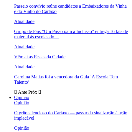
Passeio convívio reúne candidatos a Embaixadores da Vinha
e do Vinho do Cartaxo
Atualidade
Grupo de Pais “Um Passo para a Inclusão” entrega 16 kits de
material às escolas do…
Atualidade
Vêm aí as Festas da Cidade
Atualidade
Carolina Matias foi a vencedora da Gala ‘A Escola Tem
Talento’
Ante
Próx
Opinião
Opinião
O grito silencioso do Cartaxo — passar da sinalização à ação
implacável
Opinião