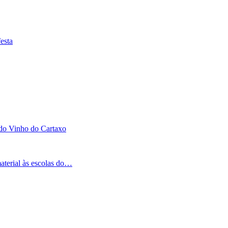
esta
 do Vinho do Cartaxo
aterial às escolas do…