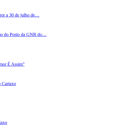
igor a 30 de julho de…
tação do Posto da GNR do…
Amor É Assim”
o Cartaxo
taxo