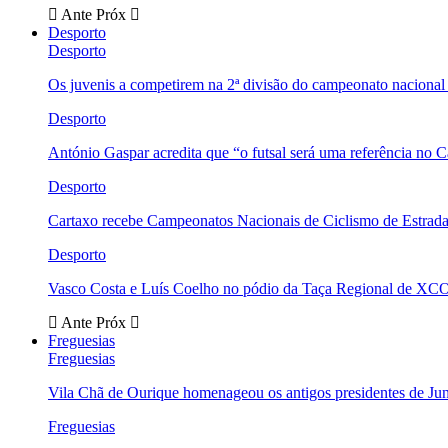
Ante
Próx
Desporto
Desporto
Os juvenis a competirem na 2ª divisão do campeonato nacional
Desporto
António Gaspar acredita que “o futsal será uma referência no C
Desporto
Cartaxo recebe Campeonatos Nacionais de Ciclismo de Estrad
Desporto
Vasco Costa e Luís Coelho no pódio da Taça Regional de XC
Ante
Próx
Freguesias
Freguesias
Vila Chã de Ourique homenageou os antigos presidentes de Ju
Freguesias