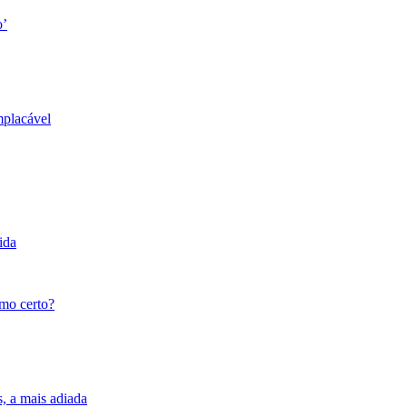
o’
mplacável
ida
tmo certo?
s, a mais adiada