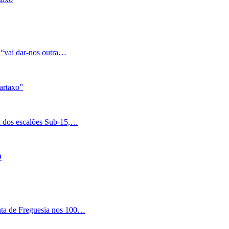
 “vai dar-nos outra…
artaxo”
a dos escalões Sub-15,…
O
nta de Freguesia nos 100…