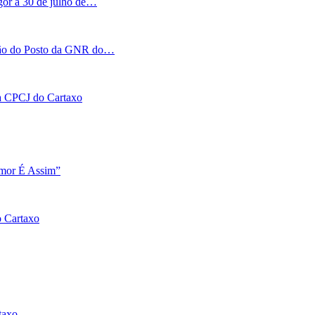
igor a 30 de julho de…
tação do Posto da GNR do…
 na CPCJ do Cartaxo
Amor É Assim”
o Cartaxo
taxo