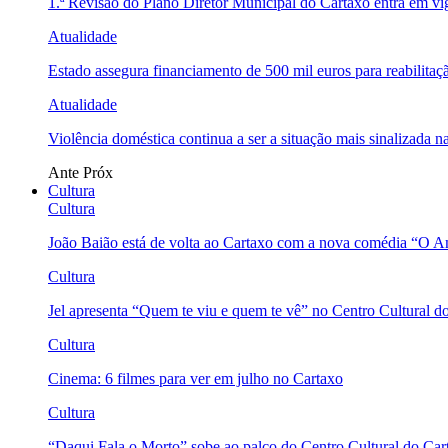
1.ª Revisão do Plano Diretor Municipal do Cartaxo entra em v
Atualidade
Estado assegura financiamento de 500 mil euros para reabili
Atualidade
Violência doméstica continua a ser a situação mais sinalizada
Ante
Próx
Cultura
Cultura
João Baião está de volta ao Cartaxo com a nova comédia “O 
Cultura
Jel apresenta “Quem te viu e quem te vê” no Centro Cultural d
Cultura
Cinema: 6 filmes para ver em julho no Cartaxo
Cultura
“Daqui Fala o Morto” sobe ao palco do Centro Cultural do Car