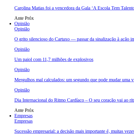
Carolina Matias foi a vencedora da Gala ‘A Escola Tem Talent
Ante
Próx
Opinião
Opinião
O grito silencioso do Cartaxo — passar da sinalização à ação i
Opinião
Um paiol com 11,7 milhões de explosivos
Opinião
Mergulhos mal calculados: um segundo que pode mudar uma v
Opinião
Dia Internacional do Ritmo Cardíaco – O seu coração vai ao ri
Ante
Próx
Empresas
Empresas
Sucessão empresarial: a decisão mais importante é, muitas veze