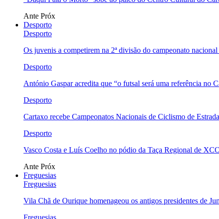
Ante
Próx
Desporto
Desporto
Os juvenis a competirem na 2ª divisão do campeonato nacional
Desporto
António Gaspar acredita que “o futsal será uma referência no C
Desporto
Cartaxo recebe Campeonatos Nacionais de Ciclismo de Estrad
Desporto
Vasco Costa e Luís Coelho no pódio da Taça Regional de XC
Ante
Próx
Freguesias
Freguesias
Vila Chã de Ourique homenageou os antigos presidentes de Ju
Freguesias