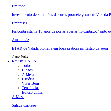
Em foco
Investimento de 3 milhões de euros promete gerar em Vale da 
Empresas
Firiconta está há 18 anos de portas abertas no Cartaxo: “sinto 
Atualidade
ETAR de Valada pioneira em boas práticas na gestão da água
Ante
Próx
Revista DADA
Todos
Bichos
À Mesa
História
Viver Bem
Tendências
Edição digital
À Mesa
Salada Caprese