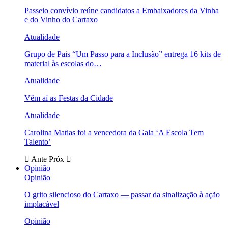
Passeio convívio reúne candidatos a Embaixadores da Vinha
e do Vinho do Cartaxo
Atualidade
Grupo de Pais “Um Passo para a Inclusão” entrega 16 kits de
material às escolas do…
Atualidade
Vêm aí as Festas da Cidade
Atualidade
Carolina Matias foi a vencedora da Gala ‘A Escola Tem
Talento’
Ante
Próx
Opinião
Opinião
O grito silencioso do Cartaxo — passar da sinalização à ação
implacável
Opinião