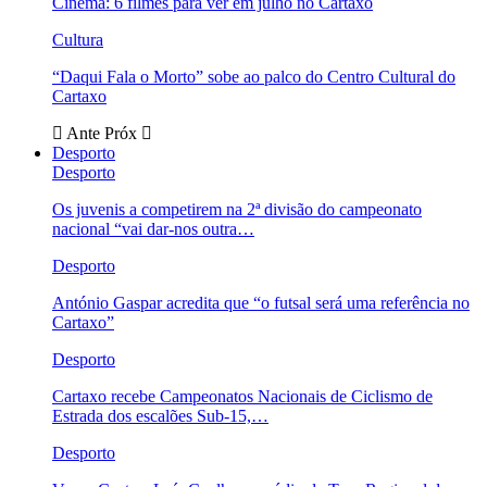
Cinema: 6 filmes para ver em julho no Cartaxo
Cultura
“Daqui Fala o Morto” sobe ao palco do Centro Cultural do
Cartaxo
Ante
Próx
Desporto
Desporto
Os juvenis a competirem na 2ª divisão do campeonato
nacional “vai dar-nos outra…
Desporto
António Gaspar acredita que “o futsal será uma referência no
Cartaxo”
Desporto
Cartaxo recebe Campeonatos Nacionais de Ciclismo de
Estrada dos escalões Sub-15,…
Desporto