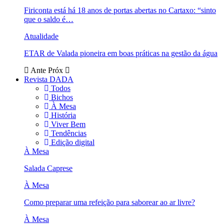
Firiconta está há 18 anos de portas abertas no Cartaxo: “sinto
que o saldo é…
Atualidade
ETAR de Valada pioneira em boas práticas na gestão da água
Ante
Próx
Revista DADA
Todos
Bichos
À Mesa
História
Viver Bem
Tendências
Edição digital
À Mesa
Salada Caprese
À Mesa
Como preparar uma refeição para saborear ao ar livre?
À Mesa