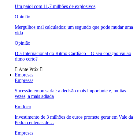
Um paiol com 11,7 milhões de explosivos
Opinião
Mergulhos mal calculados: um segundo que pode mudar uma
vida
Opinião
Dia Internacional do Ritmo Cardíaco – O seu coração vai ao
ritmo certo?
Ante
Próx
Empresas
Empresas
Sucessão empresarial: a decisão mais importante é, muitas
vezes, a mais adiada
Em foco
Investimento de 3 milhões de euros promete gerar em Vale da
Pedra centenas de…
Empresas