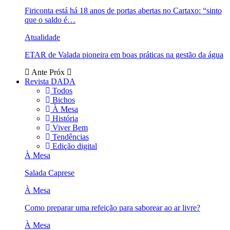
Firiconta está há 18 anos de portas abertas no Cartaxo: “sinto
que o saldo é…
Atualidade
ETAR de Valada pioneira em boas práticas na gestão da água
Ante
Próx
Revista DADA
Todos
Bichos
À Mesa
História
Viver Bem
Tendências
Edição digital
À Mesa
Salada Caprese
À Mesa
Como preparar uma refeição para saborear ao ar livre?
À Mesa