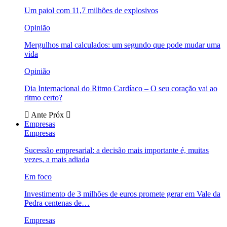
Um paiol com 11,7 milhões de explosivos
Opinião
Mergulhos mal calculados: um segundo que pode mudar uma
vida
Opinião
Dia Internacional do Ritmo Cardíaco – O seu coração vai ao
ritmo certo?
Ante
Próx
Empresas
Empresas
Sucessão empresarial: a decisão mais importante é, muitas
vezes, a mais adiada
Em foco
Investimento de 3 milhões de euros promete gerar em Vale da
Pedra centenas de…
Empresas