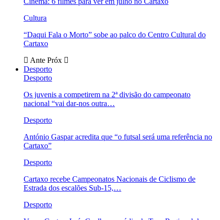
Cinema: 6 filmes para ver em julho no Cartaxo
Cultura
“Daqui Fala o Morto” sobe ao palco do Centro Cultural do
Cartaxo
Ante
Próx
Desporto
Desporto
Os juvenis a competirem na 2ª divisão do campeonato
nacional “vai dar-nos outra…
Desporto
António Gaspar acredita que “o futsal será uma referência no
Cartaxo”
Desporto
Cartaxo recebe Campeonatos Nacionais de Ciclismo de
Estrada dos escalões Sub-15,…
Desporto