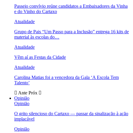
Passeio convívio reúne candidatos a Embaixadores da Vinha
e do Vinho do Cartaxo
Atualidade
Grupo de Pais “Um Passo para a Inclusão” entrega 16 kits de
material às escolas do…
Atualidade
Vêm aí as Festas da Cidade
Atualidade
Carolina Matias foi a vencedora da Gala ‘A Escola Tem
Talento’
Ante
Próx
Opinião
Opinião
O grito silencioso do Cartaxo — passar da sinalização à ação
implacável
Opinião