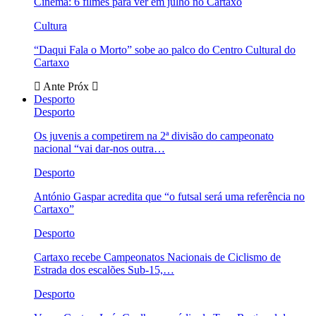
Cinema: 6 filmes para ver em julho no Cartaxo
Cultura
“Daqui Fala o Morto” sobe ao palco do Centro Cultural do
Cartaxo
Ante
Próx
Desporto
Desporto
Os juvenis a competirem na 2ª divisão do campeonato
nacional “vai dar-nos outra…
Desporto
António Gaspar acredita que “o futsal será uma referência no
Cartaxo”
Desporto
Cartaxo recebe Campeonatos Nacionais de Ciclismo de
Estrada dos escalões Sub-15,…
Desporto