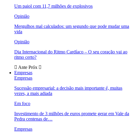
Um paiol com 11,7 milhões de explosivos
Opinião
Mergulhos mal calculados: um segundo que pode mudar uma
vida
Opinião
Dia Internacional do Ritmo Cardíaco – O seu coração vai ao
ritmo certo?
Ante
Próx
Empresas
Empresas
Sucessão empresarial: a decisão mais importante é, muitas
vezes, a mais adiada
Em foco
Investimento de 3 milhões de euros promete gerar em Vale da
Pedra centenas de…
Empresas