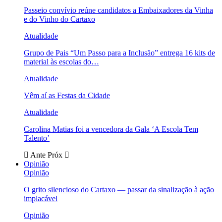
Passeio convívio reúne candidatos a Embaixadores da Vinha
e do Vinho do Cartaxo
Atualidade
Grupo de Pais “Um Passo para a Inclusão” entrega 16 kits de
material às escolas do…
Atualidade
Vêm aí as Festas da Cidade
Atualidade
Carolina Matias foi a vencedora da Gala ‘A Escola Tem
Talento’
Ante
Próx
Opinião
Opinião
O grito silencioso do Cartaxo — passar da sinalização à ação
implacável
Opinião