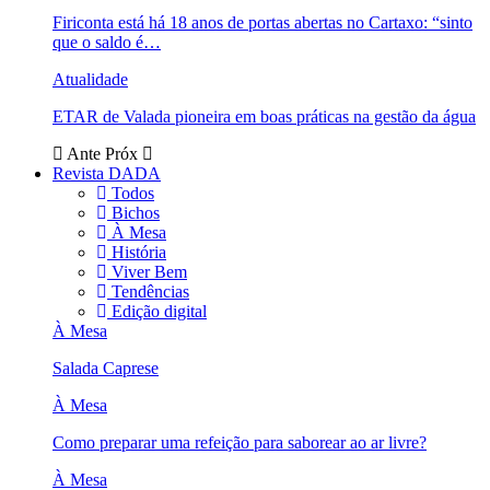
Firiconta está há 18 anos de portas abertas no Cartaxo: “sinto
que o saldo é…
Atualidade
ETAR de Valada pioneira em boas práticas na gestão da água
Ante
Próx
Revista DADA
Todos
Bichos
À Mesa
História
Viver Bem
Tendências
Edição digital
À Mesa
Salada Caprese
À Mesa
Como preparar uma refeição para saborear ao ar livre?
À Mesa