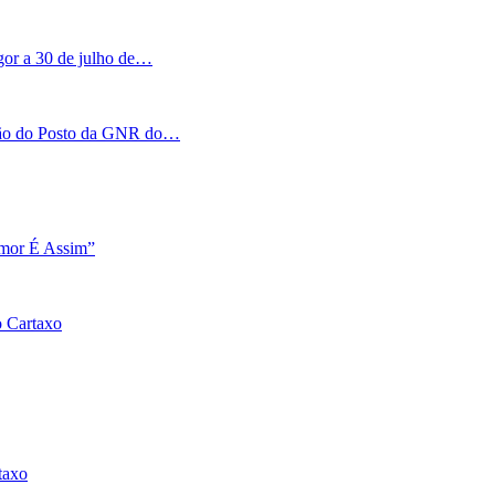
igor a 30 de julho de…
tação do Posto da GNR do…
Amor É Assim”
o Cartaxo
taxo