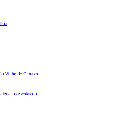
esta
 do Vinho do Cartaxo
aterial às escolas do…