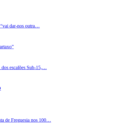
 “vai dar-nos outra…
artaxo”
a dos escalões Sub-15,…
O
nta de Freguesia nos 100…