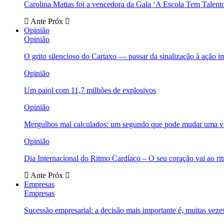
Carolina Matias foi a vencedora da Gala ‘A Escola Tem Talent
Ante
Próx
Opinião
Opinião
O grito silencioso do Cartaxo — passar da sinalização à ação i
Opinião
Um paiol com 11,7 milhões de explosivos
Opinião
Mergulhos mal calculados: um segundo que pode mudar uma v
Opinião
Dia Internacional do Ritmo Cardíaco – O seu coração vai ao ri
Ante
Próx
Empresas
Empresas
Sucessão empresarial: a decisão mais importante é, muitas veze