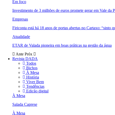
Em foco
Investimento de 3 milhões de euros promete gerar em Vale da 
Empresas
Firiconta está há 18 anos de portas abertas no Cartaxo: “sinto 
Atualidade
ETAR de Valada pioneira em boas práticas na gestão da água
Ante
Próx
Revista DADA
Todos
Bichos
À Mesa
História
Viver Bem
Tendências
Edição digital
À Mesa
Salada Caprese
À Mesa