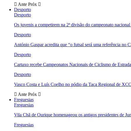
Ante
Próx
Desporto
Desporto
Os juvenis a competirem na 2ª divisão do campeonato nacional
Desporto
António Gaspar acredita que “o futsal será uma referência no C
Desporto
Cartaxo recebe Campeonatos Nacionais de Ciclismo de Estrad
Desporto
Vasco Costa e Luís Coelho no pódio da Taça Regional de XC
Ante
Próx
Freguesias
Freguesias
Vila Chã de Ourique homenageou os antigos presidentes de Ju
Freguesias