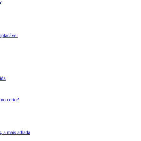
o’
mplacável
ida
tmo certo?
s, a mais adiada